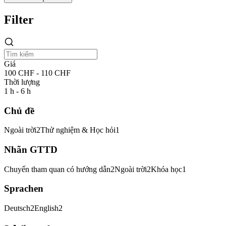
Filter
Giá
100 CHF - 110 CHF
Thời lượng
1 h - 6 h
Chủ đề
Ngoài trời
2
Thử nghiệm & Học hỏi
1
Nhãn GTTD
Chuyến tham quan có hướng dẫn
2
Ngoài trời
2
Khóa học
1
Sprachen
Deutsch
2
English
2