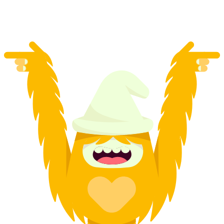
mỗi người
từ CHF 110