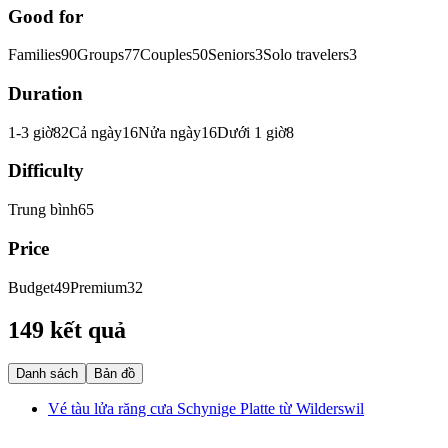
Good for
Families
90
Groups
77
Couples
50
Seniors
3
Solo travelers
3
Duration
1-3 giờ
82
Cả ngày
16
Nửa ngày
16
Dưới 1 giờ
8
Difficulty
Trung bình
65
Price
Budget
49
Premium
32
149 kết quả
Danh sách
Bản đồ
Vé tàu lửa răng cưa Schynige Platte từ Wilderswil