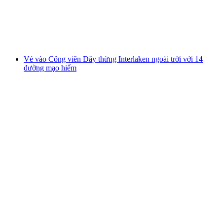
mỗi người
từ CHF 38
Vé vào Công viên Dây thừng Interlaken ngoài trời với 14
đường mạo hiểm