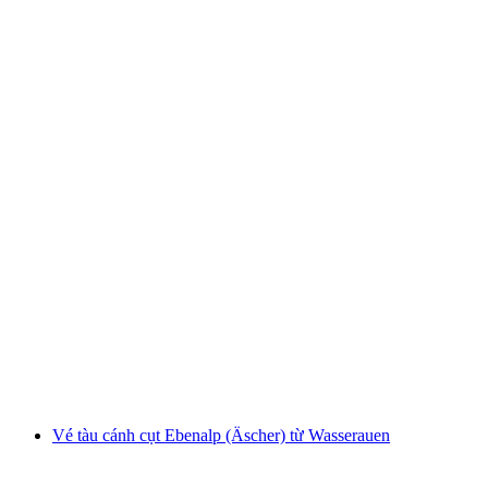
Vé tàu Männlichen từ Grindelwald Terminal
mỗi người
từ CHF 34
Vé tàu cánh cụt Ebenalp (Äscher) từ Wasserauen