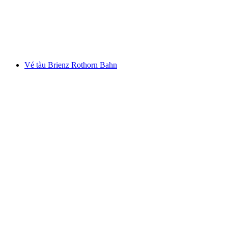
mỗi người
từ CHF 137
Vé tàu Brienz Rothorn Bahn