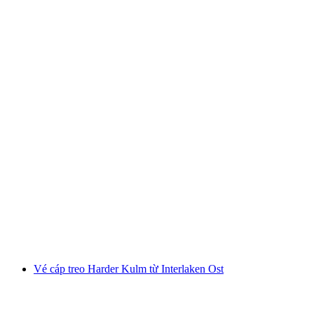
Vé tham quan Chocolarium Flawil
mỗi người
từ CHF 16
Vé cáp treo Harder Kulm từ Interlaken Ost