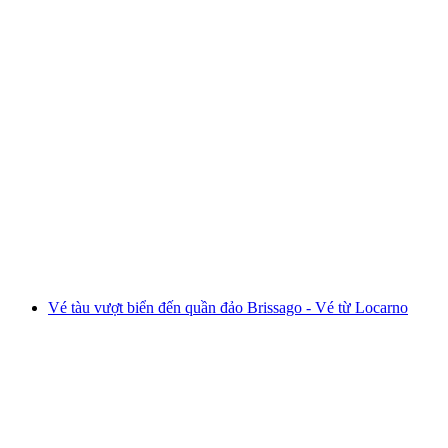
Vé tàu Brienz Rothorn Bahn
mỗi người
từ CHF 98
Vé tàu vượt biển đến quần đảo Brissago - Vé từ Locarno