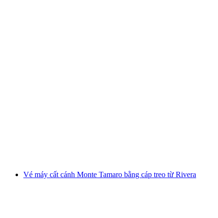
Du thuyền tham quan Zürichsee từ Rapperswil
mỗi người
từ CHF 75
Vé máy cất cánh Monte Tamaro bằng cáp treo từ Rivera