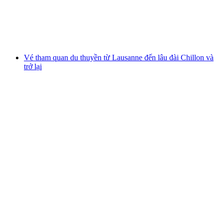
mỗi người
từ CHF 37.60
Vé tham quan du thuyền từ Lausanne đến lâu đài Chillon và
trở lại