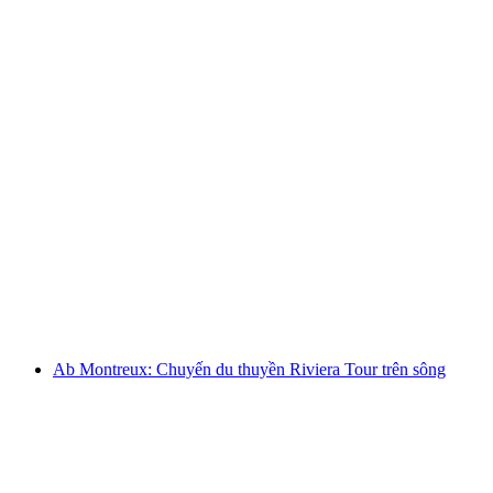
Vé tham quan du thuyền từ Lausanne đến lâu
đài Chillon và trở lại
mỗi người
từ CHF 55
Ab Montreux: Chuyến du thuyền Riviera Tour trên sông