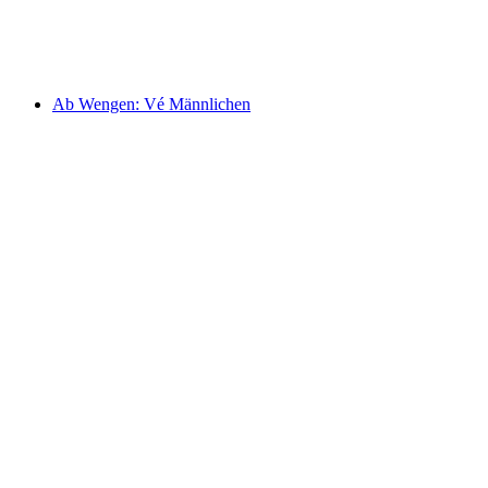
mỗi người
từ CHF 34
Ab Wengen: Vé Männlichen