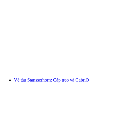
Ab Wengen: Vé Männlichen
mỗi người
từ CHF 31
Vé tàu Stansserhorn: Cáp treo và CabriO