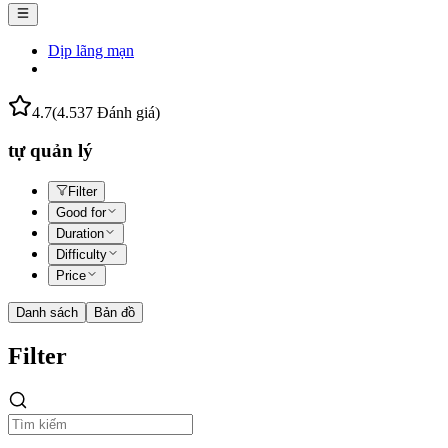
Dịp lãng mạn
4.7
(4.537 Đánh giá)
tự quản lý
Filter
Good for
Duration
Difficulty
Price
Danh sách
Bản đồ
Filter