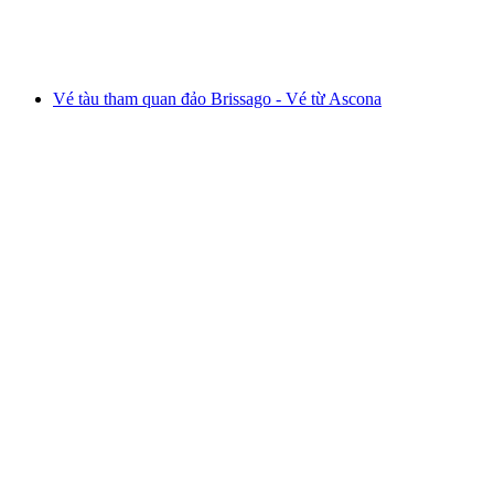
mỗi người
từ CHF 38
Vé tàu tham quan đảo Brissago - Vé từ Ascona