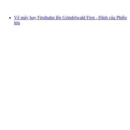
từ CHF 41
Vé máy bay Firstbahn lên Grindelwald First - Đỉnh của Phiêu
lưu
Vé máy bay Firstbahn lên Grindelwald First -
Đỉnh của Phiêu lưu