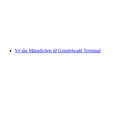
từ Rivera
mỗi người
từ CHF 26
Vé tàu Männlichen từ Grindelwald Terminal