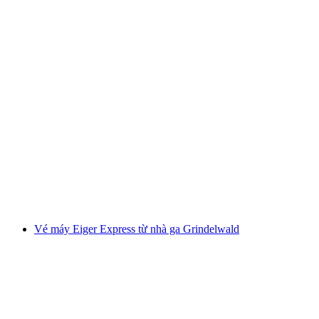
Vé tàu tham quan đảo Brissago - Vé từ Ascona
mỗi người
từ CHF 22
Vé máy Eiger Express từ nhà ga Grindelwald