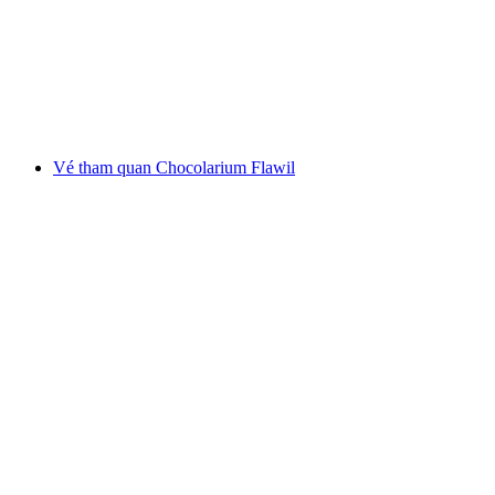
mỗi người
từ CHF 24
Vé tham quan Chocolarium Flawil