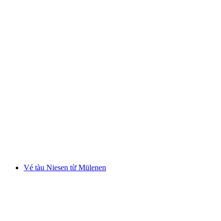
Vé vào Công viên Dây thừng Interlaken ngoài
trời với 14 đường mạo hiểm
mỗi người
từ CHF 21
Vé tàu Niesen từ Mülenen