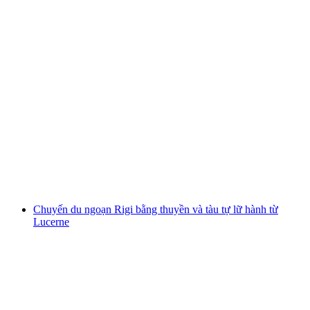
Chuyến du thuyền lớn quanh hồ Zürich từ
Zürich
mỗi người
từ CHF 36
Chuyến du ngoạn Rigi bằng thuyền và tàu tự lữ hành từ
Lucerne