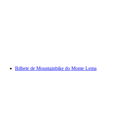
"Encontre o Código: Escotilha Venenosa no
Lago Maggiore" Jogo Escape ao Ar Livre
Ascona
por pessoa
a partir de €45
Bilhete de Mountainbike do Monte Lema