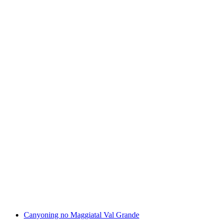
Passe anual Zoo al Maglio
por pessoa
a partir de €145
Canyoning no Maggiatal Val Grande