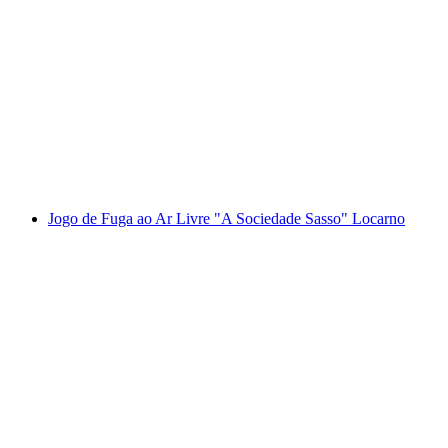
Canyoning no Maggiatal Val Grande
por pessoa
a partir de €200
Jogo de Fuga ao Ar Livre "A Sociedade Sasso" Locarno