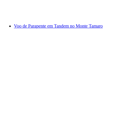
por pessoa
a partir de €48
Voo de Parapente em Tandem no Monte Tamaro