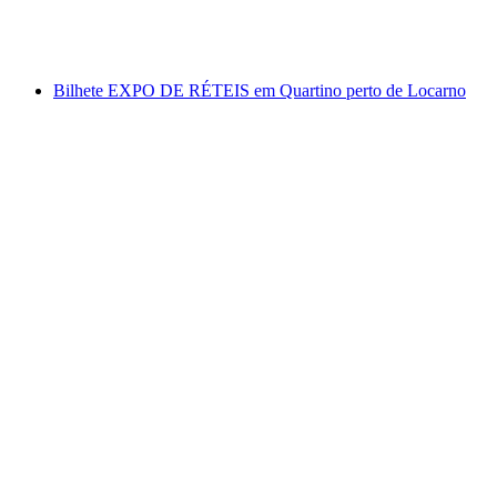
por pessoa
a partir de €22
Bilhete EXPO DE RÉTEIS em Quartino perto de Locarno