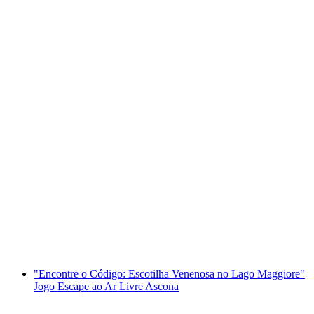
Passeio divertido de rafting em grupo no rio
Ticino
por pessoa
a partir de €90
"Encontre o Código: Escotilha Venenosa no Lago Maggiore"
Jogo Escape ao Ar Livre Ascona