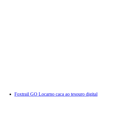
"Os pátios escondidos de Locarno" passeio
privado pela cidade
por pessoa
a partir de €245
Foxtrail GO Locarno caça ao tesouro digital