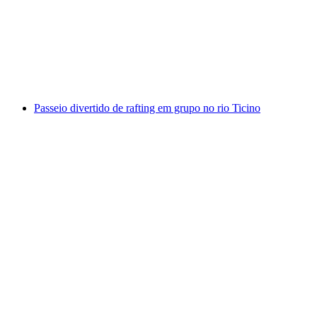
desfiladeiro de Nala
por pessoa
a partir de €245
Passeio divertido de rafting em grupo no rio Ticino