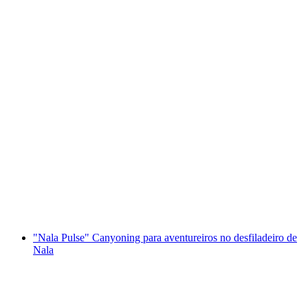
Voo de Parapente em Tandem no Monte
Tamaro
por pessoa
a partir de €279
"Nala Pulse" Canyoning para aventureiros no desfiladeiro de
Nala