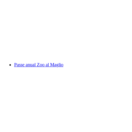
Aletscharena Parapente Tandem a Fiesch
por pessoa
a partir de €167
Passe anual Zoo al Maglio