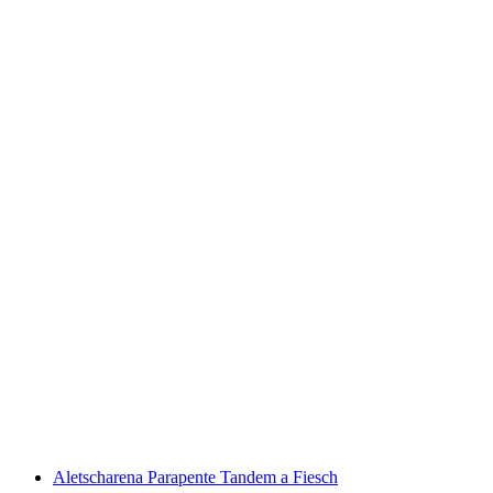
Bilhete de Mountainbike do Monte Lema
por pessoa
a partir de €26
Aletscharena Parapente Tandem a Fiesch