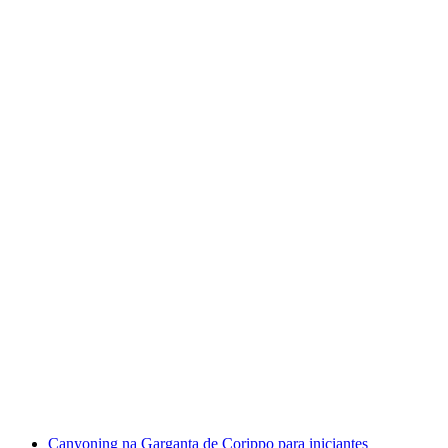
Canyoning no Vale do Verzasca, Corippo:
Descida Básica para Principiantes
por pessoa
a partir de €177
Canyoning na Garganta de Corippo para iniciantes