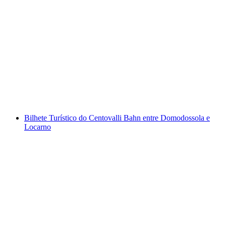
Canyoning na Garganta de Corippo para
iniciantes
por pessoa
a partir de €173
Bilhete Turístico do Centovalli Bahn entre Domodossola e
Locarno