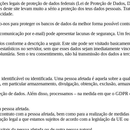
ções legais de proteção de dados federais (Lei de Proteção de Dados, D
s deste site levam muito a sério a proteção dos teus dados pessoais. Tr
acidade.
s para proteger os bancos de dados da melhor forma possível contra a
comunicação por e-mail) pode apresentar lacunas de segurança. Um fech
dos conforme a descrição a seguir. Este site pode ser visitado basicam
estatísticos no servidor, sem que esses dados sejam imediatamente vinc
luntária. Sem o teu consentimento, não há transmissão dos dados a terc
identificável ou identificada. Uma pessoa afetada é aquela sobre a qua
 em particular armazenamento, divulgação, obtenção, exclusão, armazen
teção de dados. Além disso, processamos – na medida em que o GDPR d
 pessoa afetada.
 contrato com a pessoa afetada, bem como para a realização de medidas 
gação legal a que estamos sujeitos de acordo com a legislação da UE o
 vitais da pessoa afetada ou de outra pessoa natural.