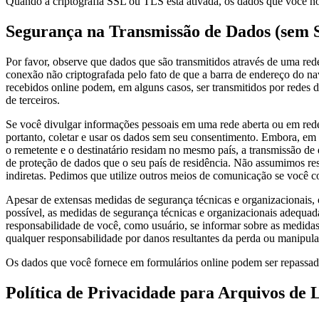
Quando a criptografia SSL ou TLS está ativada, os dados que você nos
Segurança na Transmissão de Dados (sem 
Por favor, observe que dados que são transmitidos através de uma red
conexão não criptografada pelo fato de que a barra de endereço do na
recebidos online podem, em alguns casos, ser transmitidos por redes 
de terceiros.
Se você divulgar informações pessoais em uma rede aberta ou em redes
portanto, coletar e usar os dados sem seu consentimento. Embora, em 
o remetente e o destinatário residam no mesmo país, a transmissão de 
de proteção de dados que o seu país de residência. Não assumimos res
indiretas. Pedimos que utilize outros meios de comunicação se você c
Apesar de extensas medidas de segurança técnicas e organizacionais,
possível, as medidas de segurança técnicas e organizacionais adequada
responsabilidade de você, como usuário, se informar sobre as medida
qualquer responsabilidade por danos resultantes da perda ou manipul
Os dados que você fornece em formulários online podem ser repassados
Política de Privacidade para Arquivos de 