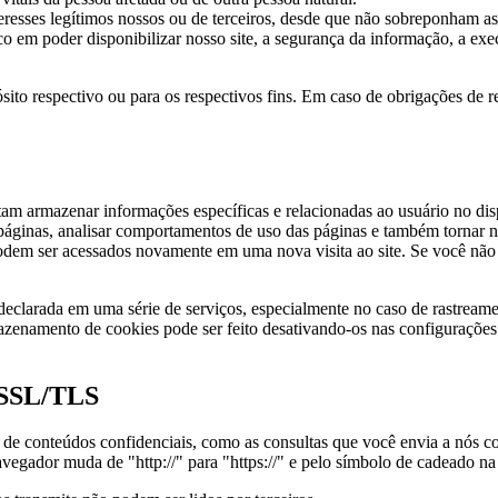
teresses legítimos nossos ou de terceiros, desde que não sobreponham as 
ico em poder disponibilizar nosso site, a segurança da informação, a exe
ito respectivo ou para os respectivos fins. Em caso de obrigações de r
itam armazenar informações específicas e relacionadas ao usuário no dis
s páginas, analisar comportamentos de uso das páginas e também tornar
 ser acessados novamente em uma nova visita ao site. Se você não des
eclarada em uma série de serviços, especialmente no caso de rastreame
azenamento de cookies pode ser feito desativando-os nas configurações
a SSL/TLS
ssão de conteúdos confidenciais, como as consultas que você envia a nó
vegador muda de "http://" para "https://" e pelo símbolo de cadeado na