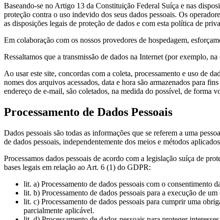
Baseando-se no Artigo 13 da Constituição Federal Suíça e nas disposi
proteção contra o uso indevido dos seus dados pessoais. Os operadore
as disposições legais de proteção de dados e com esta política de priv
Em colaboração com os nossos provedores de hospedagem, esforçamo-no
Ressaltamos que a transmissão de dados na Internet (por exemplo, na 
Ao usar este site, concordas com a coleta, processamento e uso de da
nomes dos arquivos acessados, data e hora são armazenados para fins 
endereço de e-mail, são coletados, na medida do possível, de forma vo
Processamento de Dados Pessoais
Dados pessoais são todas as informações que se referem a uma pessoa 
de dados pessoais, independentemente dos meios e métodos aplicados,
Processamos dados pessoais de acordo com a legislação suíça de pro
bases legais em relação ao Art. 6 (1) do GDPR:
lit. a) Processamento de dados pessoais com o consentimento da
lit. b) Processamento de dados pessoais para a execução de um
lit. c) Processamento de dados pessoais para cumprir uma obri
parcialmente aplicável.
lit. d) Processamento de dados pessoais para proteger interesses