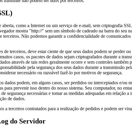
 transmite não podem ser lidos por terceiros.
SSL)
e aberta, como a Internet ou um serviço de e-mail, sem criptografia S
vegador mostra "http://" sem um símbolo de cadeado na barra do seu na
de terceiros. Não podemos garantir a confidencialidade de comunicados 
 de terceiros, deve estar ciente de que seus dados podem se perder ou
muitos casos, os pacotes de dados sejam criptografados durante a tran
dados através de tais redes geralmente ocorre e sem controles também p
ponsabilidade pela segurança dos seus dados durante a transmissão pela
onsiderar necessário ou razoável fazê-lo por motivos de segurança.
 os dados podem, em alguns casos, ser perdidos ou interceptados e/ou 
s para prevenir isso dentro do nosso sistema. Seu computador, no entan
s de segurança necessárias e tomar as medidas adequadas em relação a
ação de dados.
 a terceiros contratados para a realização de pedidos e podem ser visu
Log do Servidor