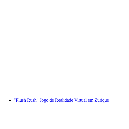
Teamolímpiada para evento de equipa em toda
a Suíça
por pessoa
a partir de €86
"Plush Rush" Jogo de Realidade Virtual em Zurique