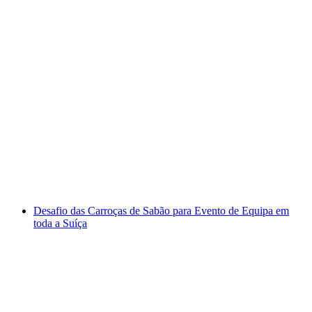
Equipe Olímpica em Dübendorf
por pessoa
a partir de €55
Desafio das Carroças de Sabão para Evento de Equipa em
toda a Suíça