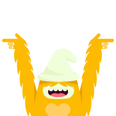
por pessoa
a partir de €122