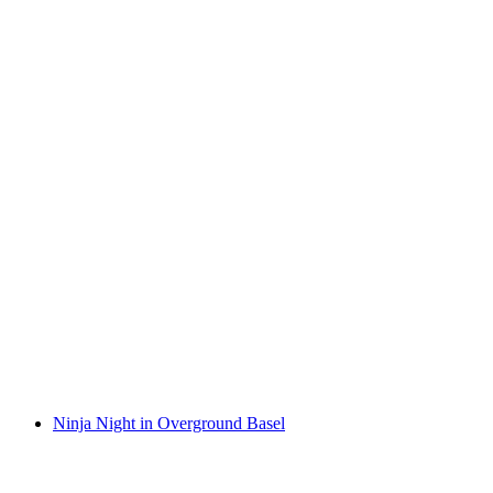
Kaartje "Sascha Grammel - Wünsch Dir was"
15 maart 2025 in de St. Jakobshalle in Basel
per persoon
vanaf €68
Ninja Night in Overground Basel