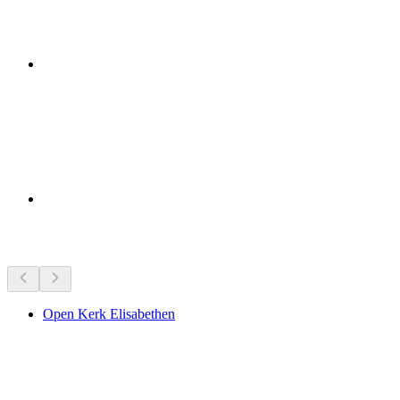
Bezienswaardigheden in de buurt
Open Kerk Elisabethen