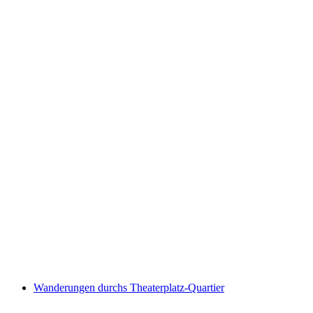
Sonntagsbrunch in der Markthalle
Vrije toegang
Wanderungen durchs Theaterplatz-Quartier