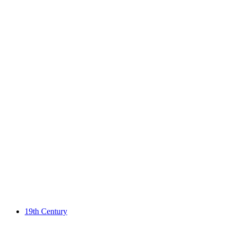
Open apiary
Vrije toegang
19th Century