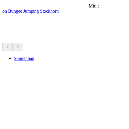
Mirije
on Bungee Jumping Stockhorn
Meren & waterpret
Alles binnen 30 min rijden
Sonnenbad