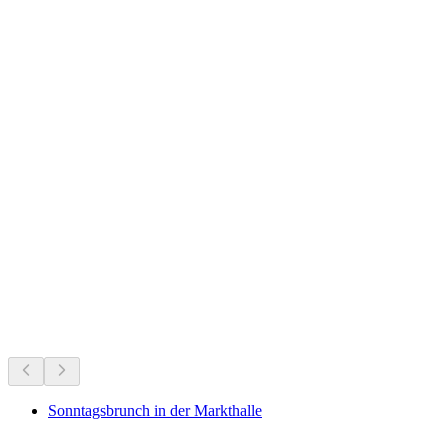
Münchenstein Castle Ruins
Nu te doen
Aanbevolen op basis van wat er nu speelt
Sonntagsbrunch in der Markthalle