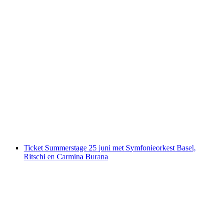
Tickets Summerstage 28 juni met Baschi,
Nemo, Dom Sweden en Amber Rae
per persoon
vanaf €93
Ticket Summerstage 25 juni met Symfonieorkest Basel,
Ritschi en Carmina Burana