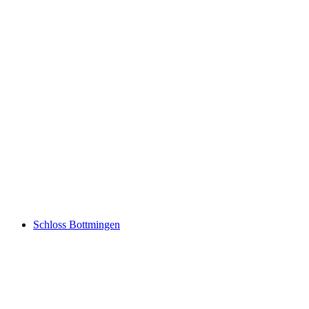
Jakob's Basler Leckerly Manufaktur
Schloss Bottmingen