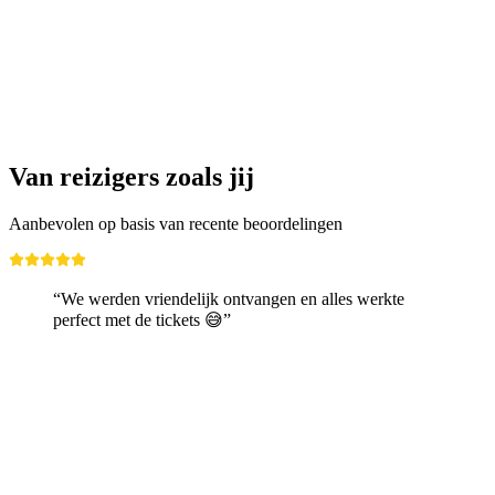
Ninja Night in Overground Basel
per persoon
vanaf €16
Van reizigers zoals jij
Aanbevolen op basis van recente beoordelingen
“We werden vriendelijk ontvangen en alles werkte
perfect met de tickets 😅”