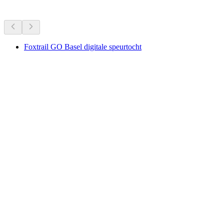
Aanbevolen op basis van langdurige populariteit
Foxtrail GO Basel digitale speurtocht