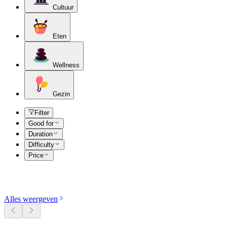
Cultuur
Eten
Wellness
Gezin
Filter
Good for
Duration
Difficulty
Price
Ontdek categorieën
Alles weergeven