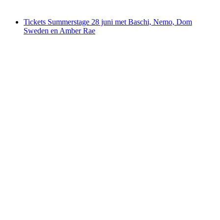
vanaf €18
Tickets Summerstage 28 juni met Baschi, Nemo, Dom
Sweden en Amber Rae