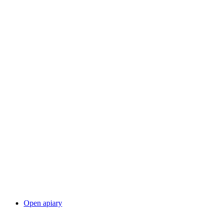
Wanderungen durchs Theaterplatz-Quartier
Vrije toegang
Open apiary