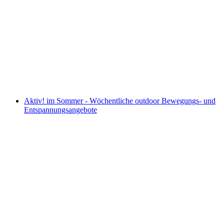
Die Sammlung: europaweit einzigartig
Vrije toegang
Aktiv! im Sommer - Wöchentliche outdoor Bewegungs- und
Entspannungsangebote