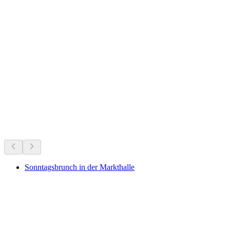
Münchenstein Castle Ruins
Nu te doen
Aanbevolen op basis van wat er nu speelt
Sonntagsbrunch in der Markthalle