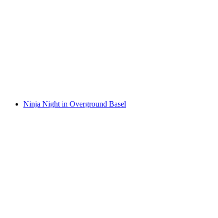
Kaartje "Sascha Grammel - Wünsch Dir was"
15 maart 2025 in de St. Jakobshalle in Basel
per persoon
vanaf €68
Ninja Night in Overground Basel