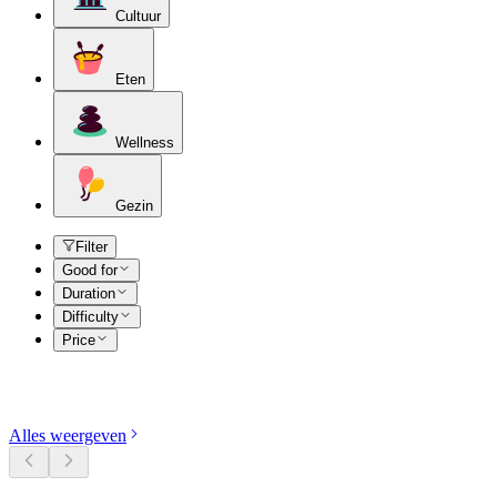
Cultuur
Eten
Wellness
Gezin
Filter
Good for
Duration
Difficulty
Price
Ontdek categorieën
Alles weergeven