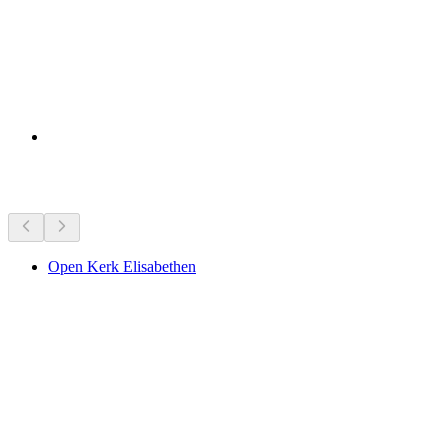
Bezienswaardigheden in de buurt
Open Kerk Elisabethen