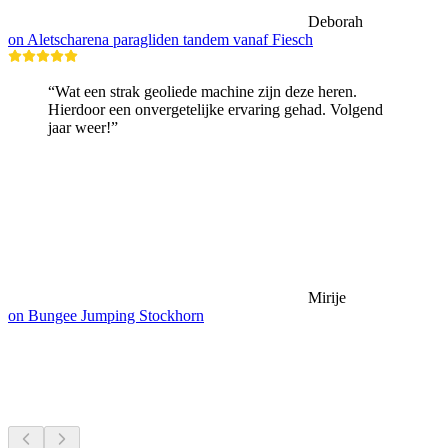
Deborah
on Aletscharena paragliden tandem vanaf Fiesch
“Wat een strak geoliede machine zijn deze heren.
Hierdoor een onvergetelijke ervaring gehad. Volgend
jaar weer!”
Mirije
on Bungee Jumping Stockhorn
Meren & waterpret
Alles binnen 30 min rijden