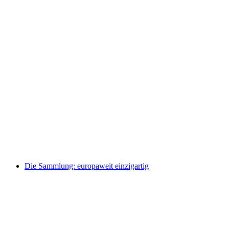
Medieval Worlds of Faith
Vrije toegang
Die Sammlung: europaweit einzigartig