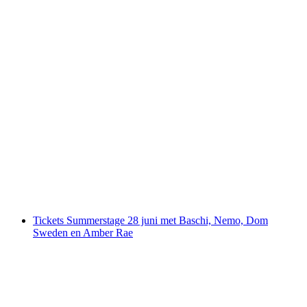
Zwitserse kaasproeverij in Basel
per persoon
vanaf €18
Tickets Summerstage 28 juni met Baschi, Nemo, Dom
Sweden en Amber Rae