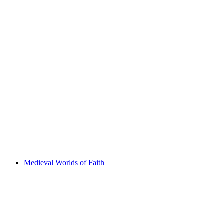
Sonntagsbrunch in der Markthalle
Vrije toegang
Medieval Worlds of Faith