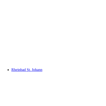
St. Jakob outdoor pool "Joggeli"
Rheinbad St. Johann