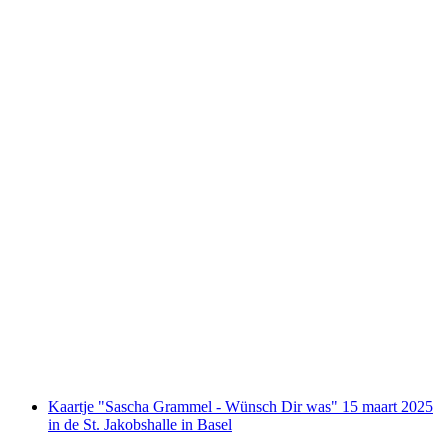
Ticket Summerstage 25 juni met
Symfonieorkest Basel, Ritschi en Carmina
Burana
per persoon
vanaf €93
Kaartje "Sascha Grammel - Wünsch Dir was" 15 maart 2025
in de St. Jakobshalle in Basel