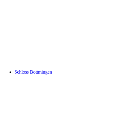
Jakob's Basler Leckerly Manufaktur
Schloss Bottmingen