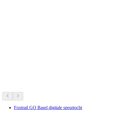
Aktiv! im Sommer - Wöchentliche outdoor
Bewegungs- und Entspannungsangebote
Vrije toegang
Zwitserlands favorieten aller tijden.
Aanbevolen op basis van langdurige populariteit
Foxtrail GO Basel digitale speurtocht