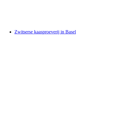
per persoon
vanaf €22
Zwitserse kaasproeverij in Basel