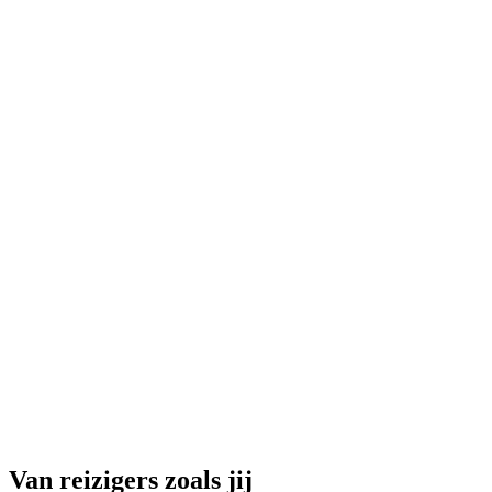
Ninja Night in Overground Basel
per persoon
vanaf €16
Van reizigers zoals jij