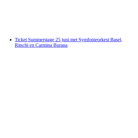
per persoon
vanaf €93
Ticket Summerstage 25 juni met Symfonieorkest Basel,
Ritschi en Carmina Burana