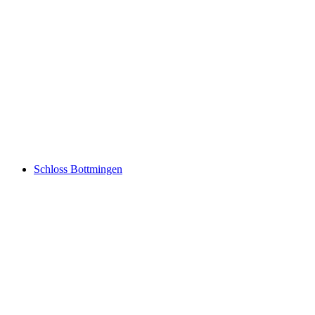
Jakob's Basler Leckerly Manufaktur
Schloss Bottmingen