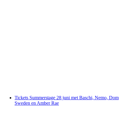
Zwitserse kaasproeverij in Basel
per persoon
vanaf €18
Tickets Summerstage 28 juni met Baschi, Nemo, Dom
Sweden en Amber Rae