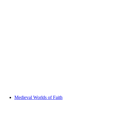
Sonntagsbrunch in der Markthalle
Vrije toegang
Medieval Worlds of Faith