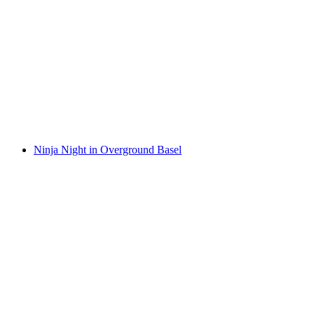
Kaartje "Sascha Grammel - Wünsch Dir was"
15 maart 2025 in de St. Jakobshalle in Basel
per persoon
vanaf €68
Ninja Night in Overground Basel