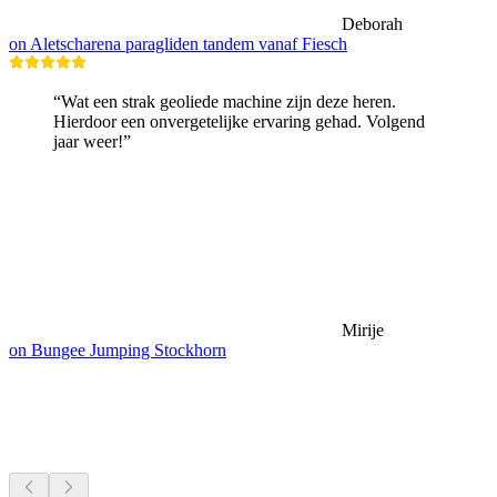
Deborah
on Aletscharena paragliden tandem vanaf Fiesch
“Wat een strak geoliede machine zijn deze heren.
Hierdoor een onvergetelijke ervaring gehad. Volgend
jaar weer!”
Mirije
on Bungee Jumping Stockhorn
Meren & waterpret
Alles binnen 30 min rijden