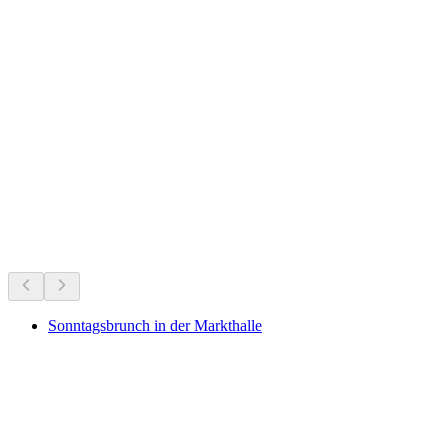
Münchenstein Castle Ruins
Nu te doen
Aanbevolen op basis van wat er nu speelt
Sonntagsbrunch in der Markthalle