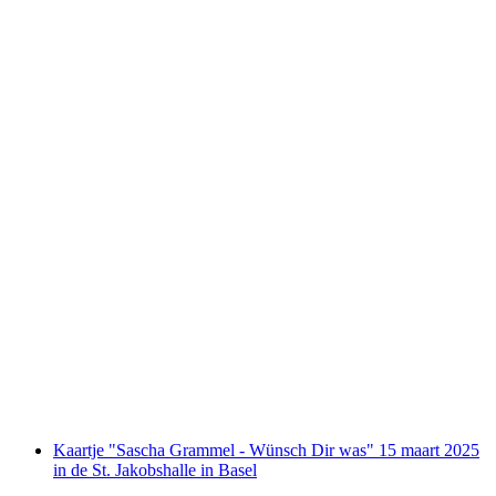
Ticket Summerstage 25 juni met
Symfonieorkest Basel, Ritschi en Carmina
Burana
per persoon
vanaf €93
Kaartje "Sascha Grammel - Wünsch Dir was" 15 maart 2025
in de St. Jakobshalle in Basel