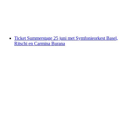
per persoon
vanaf €93
Ticket Summerstage 25 juni met Symfonieorkest Basel,
Ritschi en Carmina Burana