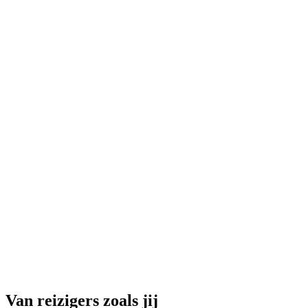
Ninja Night in Overground Basel
per persoon
vanaf €16
Van reizigers zoals jij