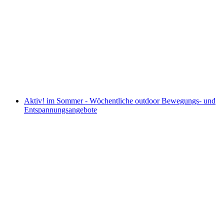
Die Sammlung: europaweit einzigartig
Vrije toegang
Aktiv! im Sommer - Wöchentliche outdoor Bewegungs- und
Entspannungsangebote