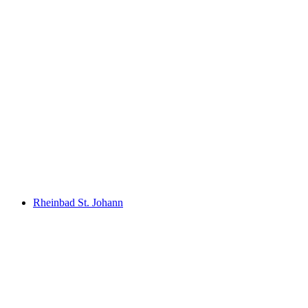
St. Jakob outdoor pool "Joggeli"
Rheinbad St. Johann