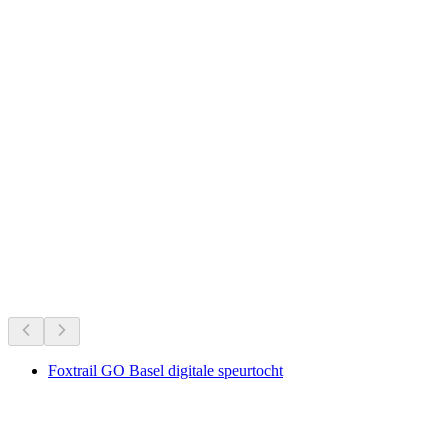
Aktiv! im Sommer - Wöchentliche outdoor
Bewegungs- und Entspannungsangebote
Vrije toegang
Zwitserlands favorieten aller tijden.
Aanbevolen op basis van langdurige populariteit
Foxtrail GO Basel digitale speurtocht