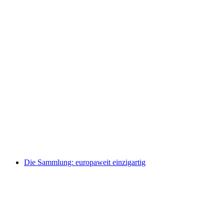
Medieval Worlds of Faith
Vrije toegang
Die Sammlung: europaweit einzigartig