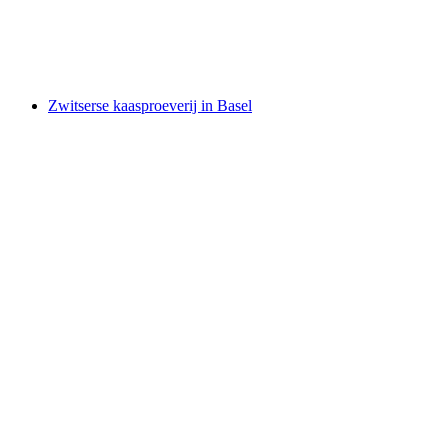
per persoon
vanaf €22
Zwitserse kaasproeverij in Basel