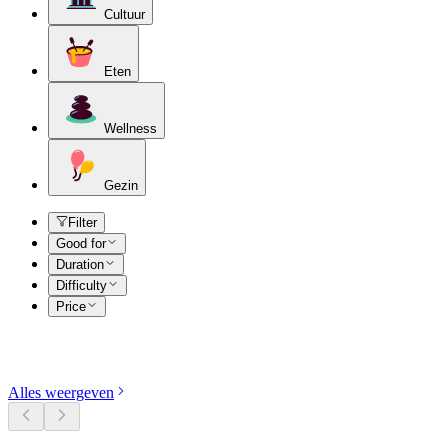
Cultuur
Eten
Wellness
Gezin
Filter
Good for
Duration
Difficulty
Price
Ontdek categorieën
Alles weergeven