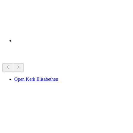
Bezienswaardigheden in de buurt
Open Kerk Elisabethen