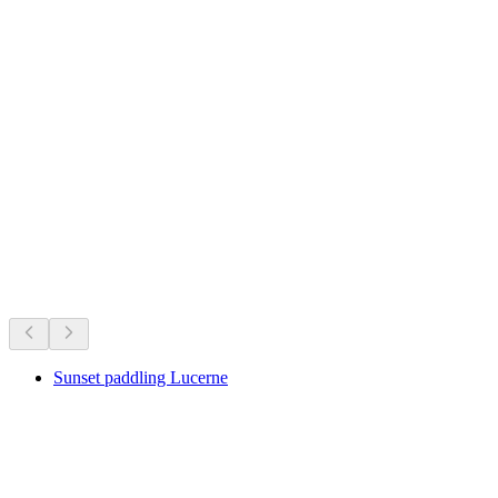
Rotsee
Nu te doen
Aanbevolen op basis van wat er nu speelt
Sunset paddling Lucerne