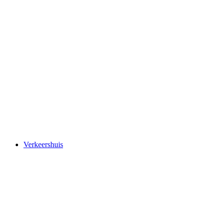
Rigi Kaltbad
Verkeershuis