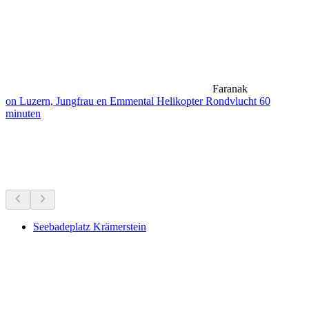
Faranak
on Luzern, Jungfrau en Emmental Helikopter Rondvlucht 60
minuten
Meren & waterpret
Alles binnen 10 min rijden
Seebadeplatz Krämerstein