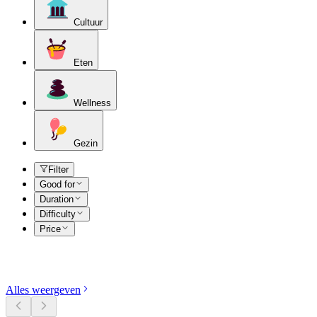
Cultuur
Eten
Wellness
Gezin
Filter
Good for
Duration
Difficulty
Price
Ontdek categorieën
Alles weergeven