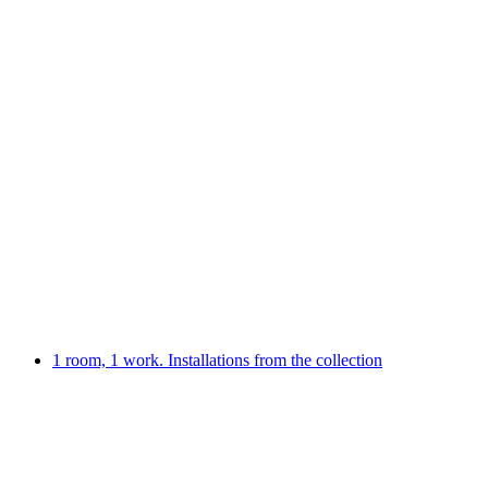
KRUNCH - Korean Sunday brunch
Vrije toegang
1 room, 1 work. Installations from the collection