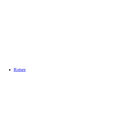
Verkeershuis
Rotsee