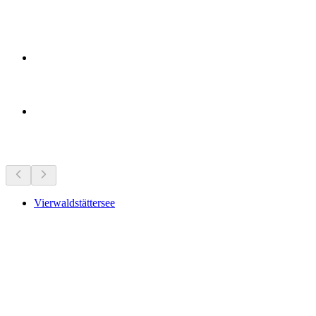
Bezienswaardigheden in de buurt
Vierwaldstättersee