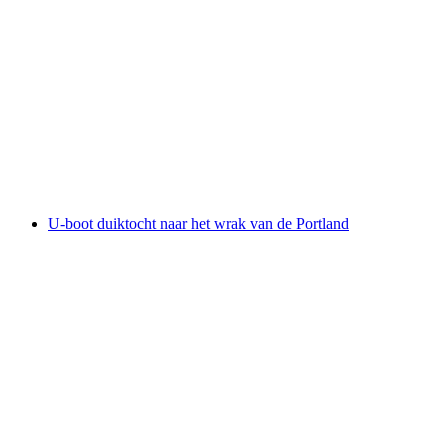
Zekajak Tour Luzern
per persoon
vanaf €128
U-boot duiktocht naar het wrak van de Portland