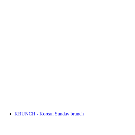
Sunset paddling Lucerne
Vrije toegang
KRUNCH - Korean Sunday brunch