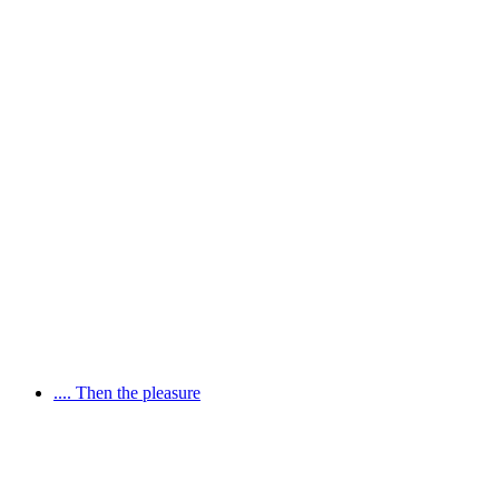
1 room, 1 work. Installations from the
collection
Vrije toegang
.... Then the pleasure