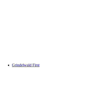
Glasi Hergiswil
Grindelwald First