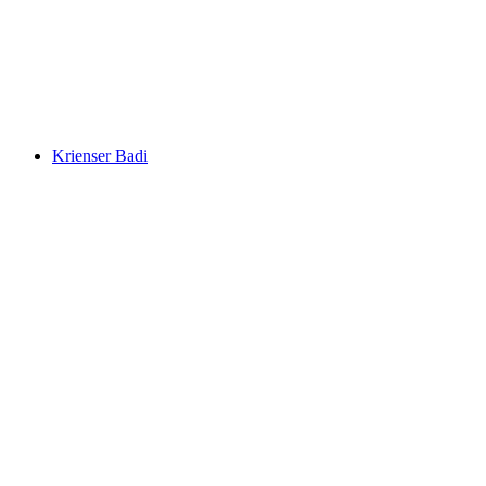
Seebad Horw
Krienser Badi