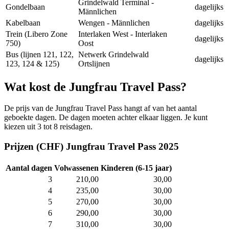
Grindelwald Terminal -
Gondelbaan
dagelijks
Männlichen
Kabelbaan
Wengen - Männlichen
dagelijks
Trein (Libero Zone
Interlaken West - Interlaken
dagelijks
750)
Oost
Bus (lijnen 121, 122,
Netwerk Grindelwald
dagelijks
123, 124 & 125)
Ortslijnen
Wat kost de Jungfrau Travel Pass?
De prijs van de Jungfrau Travel Pass hangt af van het aantal
geboekte dagen. De dagen moeten achter elkaar liggen. Je kunt
kiezen uit 3 tot 8 reisdagen.
Prijzen (CHF) Jungfrau Travel Pass 2025
Aantal dagen
Volwassenen
Kinderen (6-15 jaar)
3
210,00
30,00
4
235,00
30,00
5
270,00
30,00
6
290,00
30,00
7
310,00
30,00