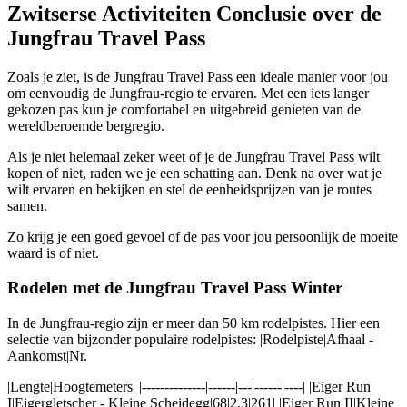
Zwitserse Activiteiten Conclusie over de
Jungfrau Travel Pass
Zoals je ziet, is de Jungfrau Travel Pass een ideale manier voor jou
om eenvoudig de Jungfrau-regio te ervaren. Met een iets langer
gekozen pas kun je comfortabel en uitgebreid genieten van de
wereldberoemde bergregio.
Als je niet helemaal zeker weet of je de Jungfrau Travel Pass wilt
kopen of niet, raden we je een schatting aan. Denk na over wat je
wilt ervaren en bekijken en stel de eenheidsprijzen van je routes
samen.
Zo krijg je een goed gevoel of de pas voor jou persoonlijk de moeite
waard is of niet.
Rodelen met de Jungfrau Travel Pass Winter
In de Jungfrau-regio zijn er meer dan 50 km rodelpistes. Hier een
selectie van bijzonder populaire rodelpistes: |Rodelpiste|Afhaal -
Aankomst|Nr.
|Lengte|Hoogtemeters| |--------------|------|---|------|----| |Eiger Run
I|Eigergletscher - Kleine Scheidegg|68|2.3|261| |Eiger Run II|Kleine