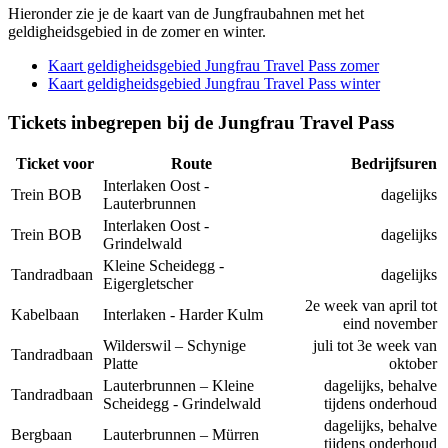
Hieronder zie je de kaart van de Jungfraubahnen met het
geldigheidsgebied in de zomer en winter.
Kaart geldigheidsgebied Jungfrau Travel Pass zomer
Kaart geldigheidsgebied Jungfrau Travel Pass winter
Tickets inbegrepen bij de Jungfrau Travel Pass
Ticket voor
Route
Bedrijfsuren
Interlaken Oost -
Trein BOB
dagelijks
Lauterbrunnen
Interlaken Oost -
Trein BOB
dagelijks
Grindelwald
Kleine Scheidegg -
Tandradbaan
dagelijks
Eigergletscher
2e week van april tot
Kabelbaan
Interlaken - Harder Kulm
eind november
Wilderswil – Schynige
juli tot 3e week van
Tandradbaan
Platte
oktober
Lauterbrunnen – Kleine
dagelijks, behalve
Tandradbaan
Scheidegg - Grindelwald
tijdens onderhoud
dagelijks, behalve
Bergbaan
Lauterbrunnen – Mürren
tijdens onderhoud