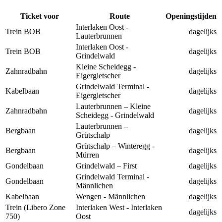
Ticket voor
Route
Openingstijden
Interlaken Oost -
Trein BOB
dagelijks
Lauterbrunnen
Interlaken Oost -
Trein BOB
dagelijks
Grindelwald
Kleine Scheidegg -
Zahnradbahn
dagelijks
Eigergletscher
Grindelwald Terminal -
Kabelbaan
dagelijks
Eigergletscher
Lauterbrunnen – Kleine
Zahnradbahn
dagelijks
Scheidegg - Grindelwald
Lauterbrunnen –
Bergbaan
dagelijks
Grütschalp
Grütschalp – Winteregg -
Bergbaan
dagelijks
Mürren
Gondelbaan
Grindelwald – First
dagelijks
Grindelwald Terminal -
Gondelbaan
dagelijks
Männlichen
Kabelbaan
Wengen - Männlichen
dagelijks
Trein (Libero Zone
Interlaken West - Interlaken
dagelijks
750)
Oost