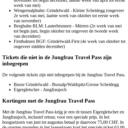
november tot begin december, laatste week van april tot eerste
week van mei)
Wengernalpbahn: Grindelwald - Kleine Scheidegg (ongeveer
2e week van mei, laatste week van oktober tot eerste week
van november)
Bergbahn BLM: Lauterbrunnen - Mürren (2e week van mei
tot begin juni, begin oktober tot ongeveer de tweede week
van december)
Firstbahnen BGF: Grindelwald-First (4e week van oktober tot
ongeveer midden december)
Tickets die niet in de Jungfrau Travel Pass zijn
inbegrepen
De volgende tickets zijn niet inbegrepen bij de Jungfrau Travel Pass.
Busse Grindelwald - Bussalp/Waldspitz/Grosse Scheidegg
Eigergletscher - Jungfraujoch
Kortingen met de Jungfrau Travel Pass
Met de Jungfrau Travel Pass krijg je een rit tussen Eigergletscher en
Jungfraujoch, inclusief retour, voor een speciale prijs. In het
hoogseizoen van juni tot augustus betaal je daarvoor 75,00 CHF. In
de overige maanden in het laagseizoen kost het speciale ticket 63,00