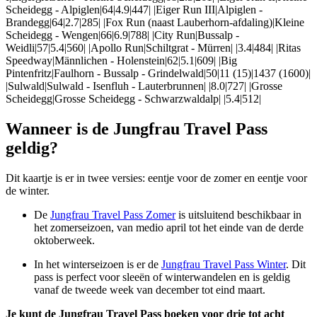
Scheidegg - Alpiglen|64|4.9|447| |Eiger Run III|Alpiglen -
Brandegg|64|2.7|285| |Fox Run (naast Lauberhorn-afdaling)|Kleine
Scheidegg - Wengen|66|6.9|788| |City Run|Bussalp -
Weidli|57|5.4|560| |Apollo Run|Schiltgrat - Mürren| |3.4|484| |Ritas
Speedway|Männlichen - Holenstein|62|5.1|609| |Big
Pintenfritz|Faulhorn - Bussalp - Grindelwald|50|11 (15)|1437 (1600)|
|Sulwald|Sulwald - Isenfluh - Lauterbrunnen| |8.0|727| |Grosse
Scheidegg|Grosse Scheidegg - Schwarzwaldalp| |5.4|512|
Wanneer is de Jungfrau Travel Pass
geldig?
Dit kaartje is er in twee versies: eentje voor de zomer en eentje voor
de winter.
De
Jungfrau Travel Pass Zomer
is uitsluitend beschikbaar in
het zomerseizoen, van medio april tot het einde van de derde
oktoberweek.
In het winterseizoen is er de
Jungfrau Travel Pass Winter
. Dit
pass is perfect voor sleeën of winterwandelen en is geldig
vanaf de tweede week van december tot eind maart.
Je kunt de Jungfrau Travel Pass boeken voor drie tot acht