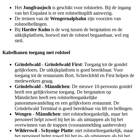
Het
Jungfraujoch
is geschikt voor rolstoelen. Bij de ingang
van het Eispalast is er een rolstoeltraplift aanwezig.
De treinen van de
Wengernalpbahn
zijn voorzien van
rolstoelhellingen.
Bij
Harder Kulm
is de weg tussen de bergstation en de
uitkijkplatform, hoewel met de rolstoel begaanbaar, wel erg
steil.
Kabelbanen toegang met rolstoel
Grindelwald - Grindelwald First
: Toegang tot de gondel
gelijkvloers. De uitkijkplatform is goed bereikbaar. Voor
toegang tot de restaurants Bort, Schreckfeld en First helpen de
medewerkers graag.
Grindelwald - Männlichen
: De nieuwe 10-persoons gondel
heeft een gelijkvloerse toegang. De bergstation op
Männlichen heeft een rolstoeltoegankelijke
panoramawandeling en een gelijkvloers restaurant. De
Grindelwald Terminal is goed bereikbaar via lift en hellingen.
Wengen - Männlichen
: niet rolstoeltoegankelijk, maar het
personeel helpt zowel bij het in- als uitstappen als bij het
overwinnen van de trappen (vooraanmelding aanbevolen)
Wilderswil - Schynige Platte
: niet rolstoeltoegankelijk, maar
het personeel helpt zowel bij het in- als uitstappen als bij het