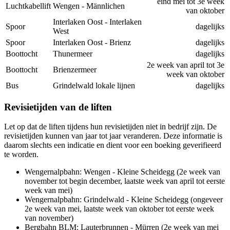
eind mei tot 3e week
Luchtkabellift
Wengen - Männlichen
van oktober
Interlaken Oost - Interlaken
Spoor
dagelijks
West
Spoor
Interlaken Oost - Brienz
dagelijks
Boottocht
Thunermeer
dagelijks
2e week van april tot 3e
Boottocht
Brienzermeer
week van oktober
Bus
Grindelwald lokale lijnen
dagelijks
Revisietijden van de liften
Let op dat de liften tijdens hun revisietijden niet in bedrijf zijn. De
revisietijden kunnen van jaar tot jaar veranderen. Deze informatie is
daarom slechts een indicatie en dient voor een boeking geverifieerd
te worden.
Wengernalpbahn: Wengen - Kleine Scheidegg (2e week van
november tot begin december, laatste week van april tot eerste
week van mei)
Wengernalpbahn: Grindelwald - Kleine Scheidegg (ongeveer
2e week van mei, laatste week van oktober tot eerste week
van november)
Bergbahn BLM: Lauterbrunnen - Mürren (2e week van mei