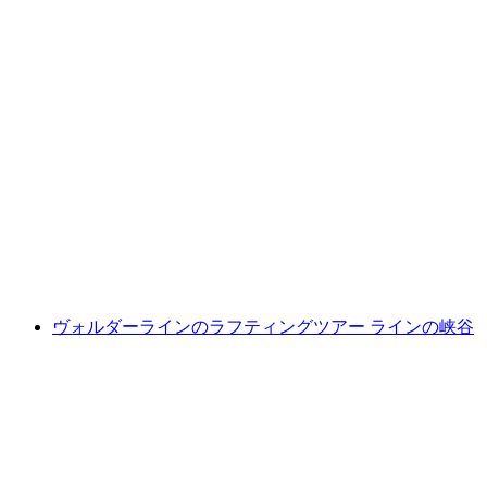
インターレッケンのジェットボート ブリエンツ
1人あたり
最安値 ¥16100
ヴォルダーラインのラフティングツアー ラインの峡谷