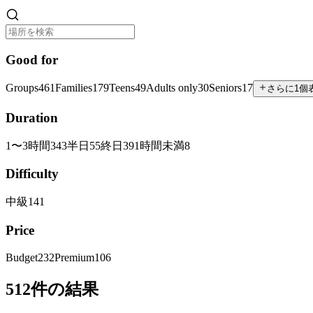
Good for
Groups
461
Families
179
Teens
49
Adults only
30
Seniors
17
さらに1個
Duration
1〜3時間
343
半日
55
終日
39
1時間未満
8
Difficulty
中級
141
Price
Budget
232
Premium
106
512件の結果