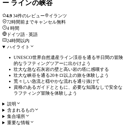
ー ラインの峡谷
4.9
34件のレビュー
イランツ
72時間前までキャンセル無料
4 時間
ドイツ語 · 英語
24時間以内
ハイライト
UNESCO世界自然遺産ライン渓谷を通る半日間の冒険
的なラフティングツアーに出かけよう
壮大な急な石灰岩の壁と高い岩の塔に感嘆する
壮大な峡谷を通る20キロ以上の旅を体験しよう
荒々しい急流と穏やかな流れを通り抜けて
資格のあるガイドとともに、必要な知識なしで安全な
ラフティング冒険を体験しよう
説明
含まれるもの
集合場所
重要な情報