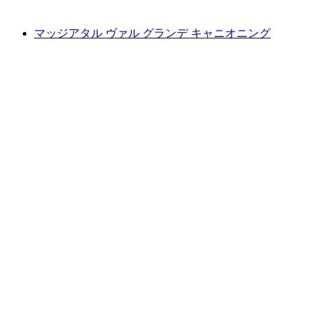
最安値 ¥46800
マッジアタル ヴァル グランデ キャニオニング