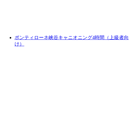
1人あたり
最安値 ¥33600
ポンティローネ峡谷キャニオニング4時間（上級者向
け）