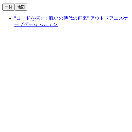
一覧
地図
"コードを探せ：戦いの時代の再来" アウトドアエスケ
ープゲーム ムルテン