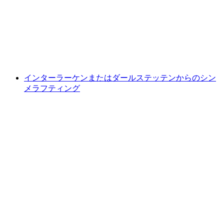
1人あたり
最安値 ¥35500
インターラーケンまたはダールステッテンからのシン
メラフティング