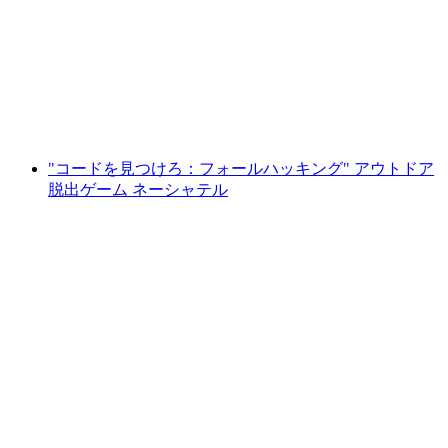
ルツ
1人あたり
最安値 ¥8200
"コードを見つけろ：フォールハッキング" アウトドア
脱出ゲーム ネーシャテル