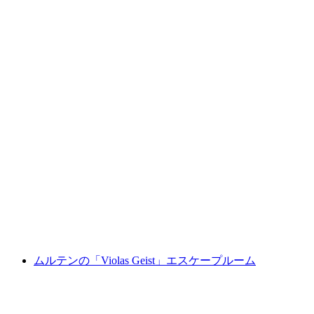
プライベート セーラント地方の熱気球ツアー
1人あたり
最安値 ¥283900
ムルテンの「Violas Geist」エスケープルーム