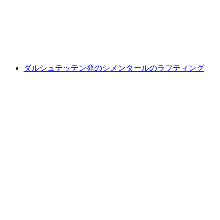
1人あたり
最安値 ¥16700
ダルシュテッテン発のシメンタールのラフティング