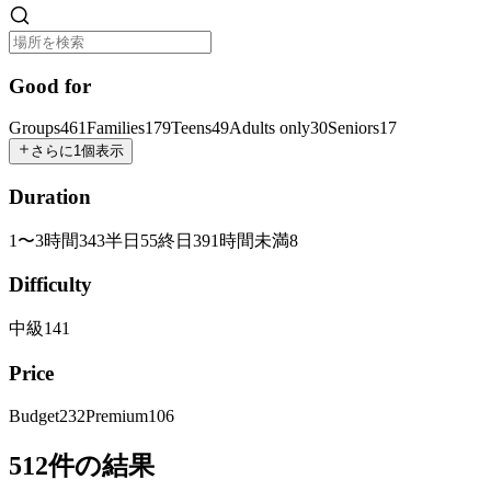
Good for
Groups
461
Families
179
Teens
49
Adults only
30
Seniors
17
さらに1個表示
Duration
1〜3時間
343
半日
55
終日
39
1時間未満
8
Difficulty
中級
141
Price
Budget
232
Premium
106
512件の結果