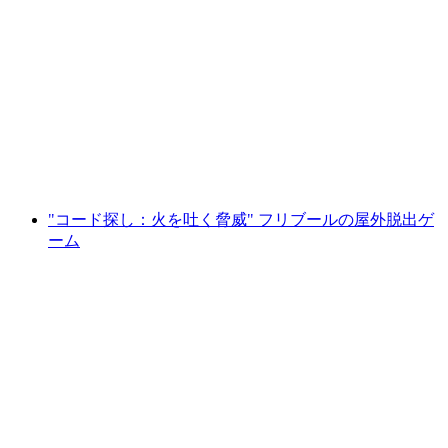
Foxtrail GO ヌーシャテル デジタル宝探し
1人あたり
最安値 ¥3900
"コード探し：火を吐く脅威" フリブールの屋外脱出ゲ
ーム