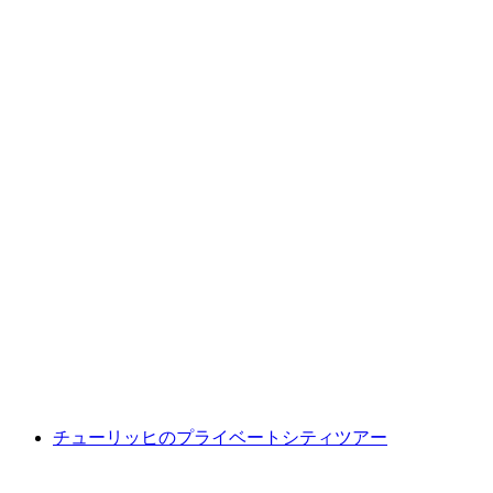
インターラーケンまたはダールステッテンか
らのシンメラフティング
1人あたり
最安値 ¥26200
チューリッヒのプライベートシティツアー