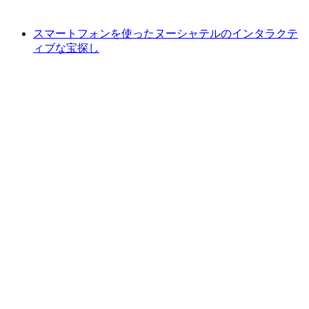
最安値 ¥8200
スマートフォンを使ったヌーシャテルのインタラクテ
ィブな宝探し