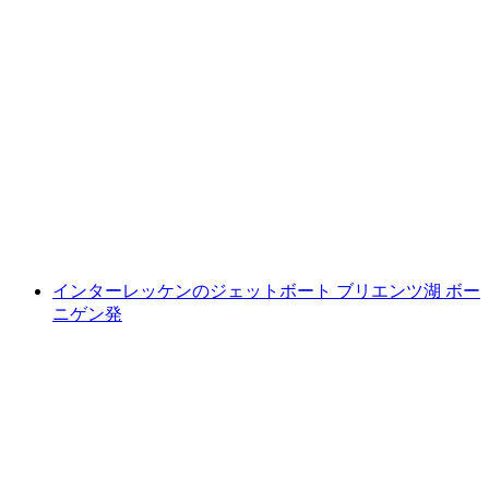
フリブールのアーバンゴルフ
1人あたり
最安値 ¥2100
インターレッケンのジェットボート ブリエンツ湖 ボー
ニゲン発