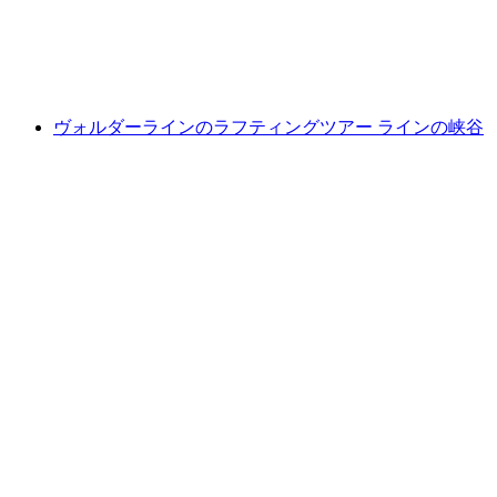
1人あたり
最安値 ¥16100
ヴォルダーラインのラフティングツアー ラインの峡谷