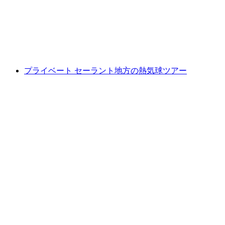
1人あたり
最安値 ¥21100
プライベート セーラント地方の熱気球ツアー