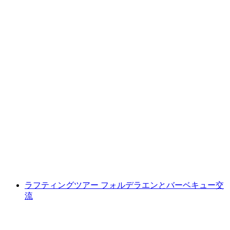
ダルシュテッテン発のシメンタールのラフテ
ィング
1人あたり
最安値 ¥27400
ラフティングツアー フォルデラエンとバーベキュー交
流