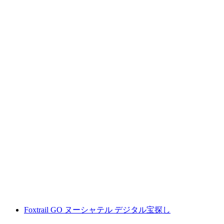
フリブールのインタラクティブなスマートフ
ォン探検ゲーム
1人あたり
最安値 ¥2100
Foxtrail GO ヌーシャテル デジタル宝探し