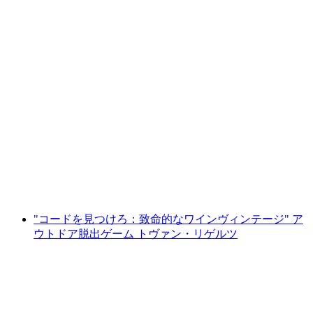
スマートフォンを使ったヌーシャテルのイン
タラクティブな宝探し
1人あたり
最安値 ¥2100
"コードを見つけろ：致命的なワインヴィンテージ" ア
ウトドア脱出ゲーム トヴァン・リゲルツ