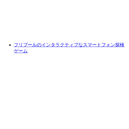
ムルテンの「Violas Geist」エスケープルーム
1人あたり
最安値 ¥21100
フリブールのインタラクティブなスマートフォン探検
ゲーム