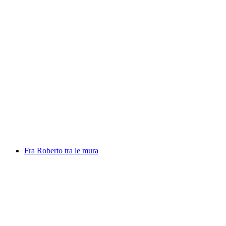
Locarno Film Festival
自由に入場可能
Fra Roberto tra le mura