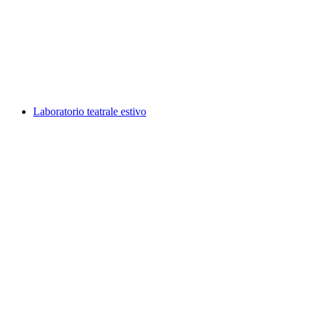
Mutanti, photo exhibition by Daniel Pittet
自由に入場可能
Laboratorio teatrale estivo