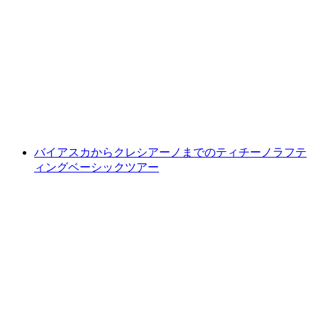
ヴェルザスカ渓谷キャニオニング コリッポ渓
谷ベーシック 初心者向け
1人あたり
最安値 ¥32300
バイアスカからクレシアーノまでのティチーノラフテ
ィングベーシックツアー