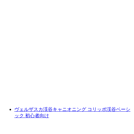
コリッポ渓谷でのキャニオニング（初心者向
け）
1人あたり
最安値 ¥31500
ヴェルザスカ渓谷キャニオニング コリッポ渓谷ベーシ
ック 初心者向け