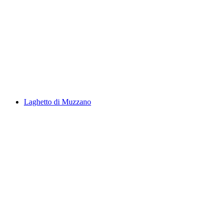
Laghetto d'Orbello
Laghetto di Muzzano