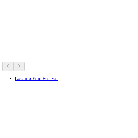
Castello di Montebello
開催中のイベント
開催中のイベントに基づくおすすめ
Locarno Film Festival