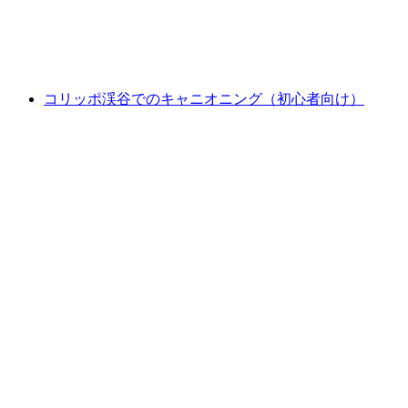
1人あたり
最安値 ¥40400
コリッポ渓谷でのキャニオニング（初心者向け）