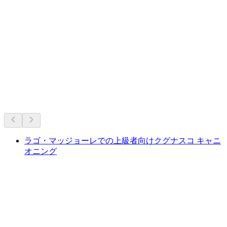
スイスの不動の定番。
長年の人気に基づくおすすめ
ラゴ・マッジョーレでの上級者向けクグナスコ キャニ
オニング