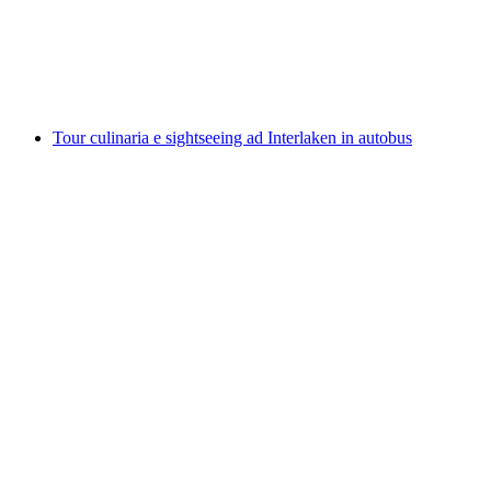
a persona
da CHF 20
Tour culinaria e sightseeing ad Interlaken in autobus