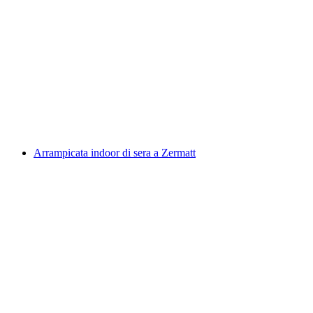
Divertimento arrampicata Igniu per
principianti a Surrein
a persona
da CHF 450
Arrampicata indoor di sera a Zermatt