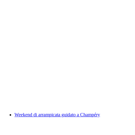
Arrampicata indoor di sera a Zermatt
a persona
da CHF 260
Weekend di arrampicata guidato a Champéry