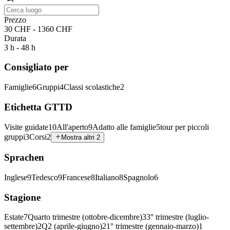
Prezzo
30 CHF - 1360 CHF
Durata
3 h - 48 h
Consigliato per
Famiglie
6
Gruppi
4
Classi scolastiche
2
Etichetta GTTD
Visite guidate
10
All'aperto
9
Adatto alle famiglie
5
tour per piccoli
gruppi
3
Corsi
2
Mostra altri 2
Sprachen
Inglese
9
Tedesco
9
Francese
8
Italiano
8
Spagnolo
6
Stagione
Estate
7
Quarto trimestre (ottobre-dicembre)
3
3° trimestre (luglio-
settembre)
2
Q2 (aprile-giugno)
2
1° trimestre (gennaio-marzo)
1