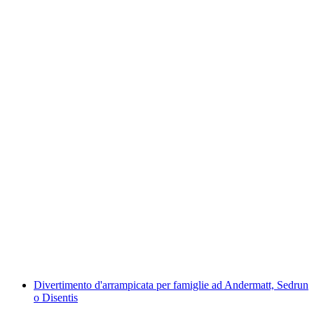
Arrampicate per famiglie in Ticino
a persona
da CHF 500
Divertimento d'arrampicata per famiglie ad Andermatt, Sedrun
o Disentis