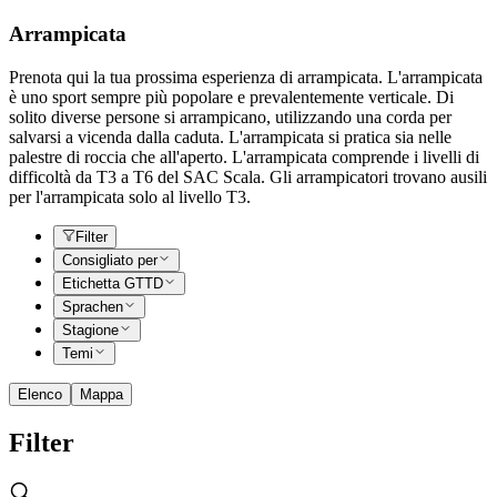
Arrampicata
Prenota qui la tua prossima esperienza di arrampicata. L'arrampicata
è uno sport sempre più popolare e prevalentemente verticale. Di
solito diverse persone si arrampicano, utilizzando una corda per
salvarsi a vicenda dalla caduta. L'arrampicata si pratica sia nelle
palestre di roccia che all'aperto. L'arrampicata comprende i livelli di
difficoltà da T3 a T6 del SAC Scala. Gli arrampicatori trovano ausili
per l'arrampicata solo al livello T3.
Filter
Consigliato per
Etichetta GTTD
Sprachen
Stagione
Temi
Elenco
Mappa
Filter