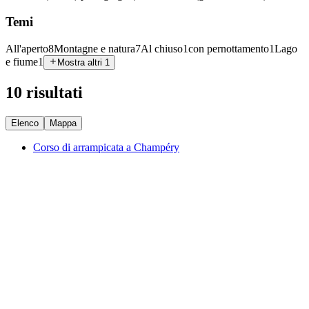
Temi
All'aperto
8
Montagne e natura
7
Al chiuso
1
con pernottamento
1
Lago
e fiume
1
Mostra altri 1
10 risultati
Elenco
Mappa
Corso di arrampicata a Champéry