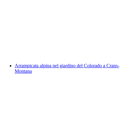
Divertimento d'arrampicata per famiglie ad
Andermatt, Sedrun o Disentis
a persona
da CHF 650
Arrampicata alpina nel giardino del Colorado a Crans-
Montana