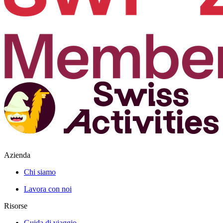
Azienda
Chi siamo
Lavora con noi
Risorse
Guida di viaggio