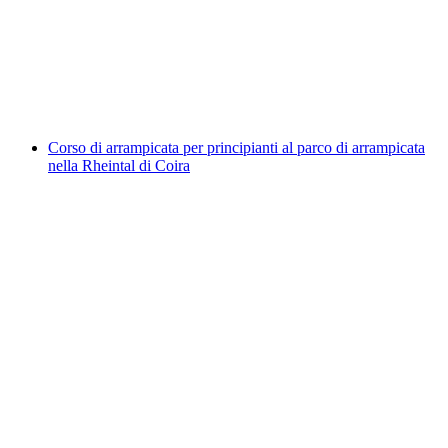
Weekend di arrampicata guidato a Champéry
a persona
da CHF 1,360
Corso di arrampicata per principianti al parco di arrampicata
nella Rheintal di Coira