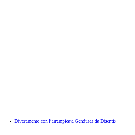
Corso di arrampicata per principianti al parco
di arrampicata nella Rheintal di Coira
a persona
da CHF 224
Divertimento con l’arrampicata Gendusas da Disentis