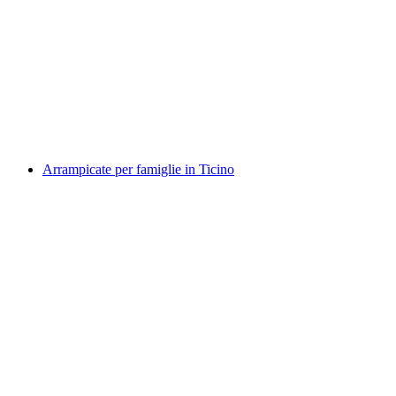
Divertimento con l’arrampicata Gendusas da
Disentis
a persona
da CHF 650
Arrampicate per famiglie in Ticino