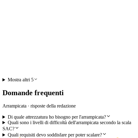
Divertimento di arrampicata Grep Casti a Siat
vicino a Ilanz
a persona
da CHF 490
Mostra altri 5
Domande frequenti
Arrampicata · risposte della redazione
Di quale attrezzatura ho bisogno per l'arrampicata?
Quali sono i livelli di difficoltà dell'arrampicata secondo la scala
SAC?
Quali requisiti devo soddisfare per poter scalare?