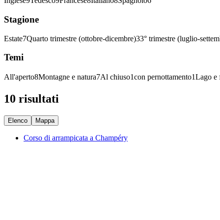
Inglese
9
Tedesco
9
Francese
8
Italiano
8
Spagnolo
6
Stagione
Estate
7
Quarto trimestre (ottobre-dicembre)
3
3° trimestre (luglio-settem
Temi
All'aperto
8
Montagne e natura
7
Al chiuso
1
con pernottamento
1
Lago e 
10 risultati
Elenco
Mappa
Corso di arrampicata a Champéry