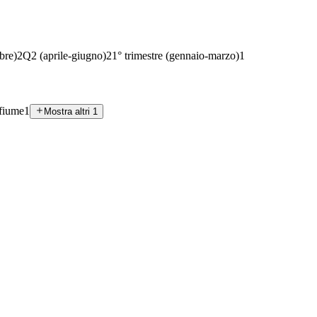
bre)
2
Q2 (aprile-giugno)
2
1° trimestre (gennaio-marzo)
1
fiume
1
Mostra altri 1