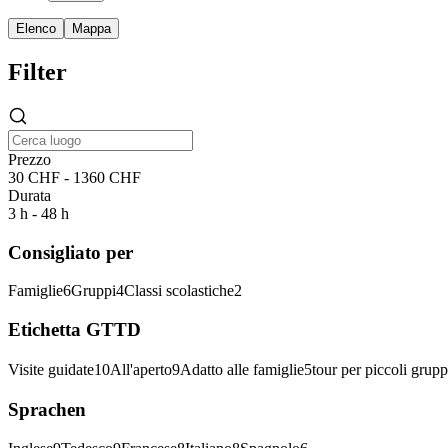
Elenco
Mappa
Filter
Prezzo
30 CHF - 1360 CHF
Durata
3 h - 48 h
Consigliato per
Famiglie
6
Gruppi
4
Classi scolastiche
2
Etichetta GTTD
Visite guidate
10
All'aperto
9
Adatto alle famiglie
5
tour per piccoli grupp
Sprachen