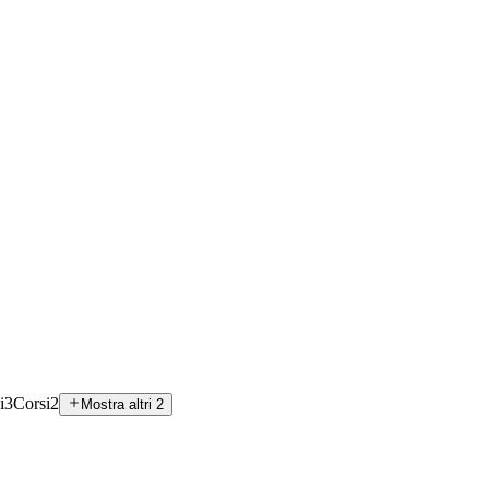
i
3
Corsi
2
Mostra altri 2