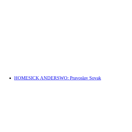
Self and World. Works from the Collection
自由に入場可能
HOMESICK ANDERSWO: Pravoslav Sovak