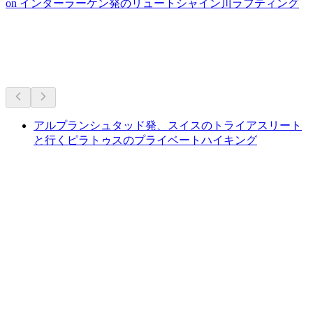
on インターラーケン発のリュートシャイン川ラフティング
近くのハイキング
車で10分圏内
アルプランシュタッド発、スイスのトライアスリート
と行くピラトゥスのプライベートハイキング