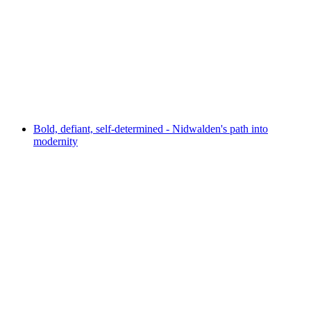
NO TIME TO LOSE
自由に入場可能
Bold, defiant, self-determined - Nidwalden's path into
modernity