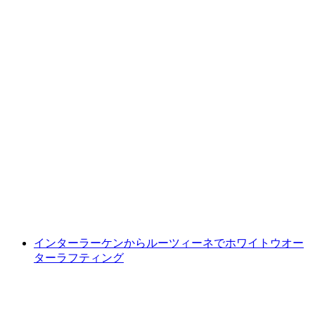
リギのジップラインチケット
1人あたり
最安値 ¥6900
インターラーケンからルーツィーネでホワイトウオー
ターラフティング