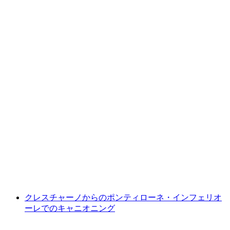
ジュマリオの上級者向けジオキャニオニング
プロ
1人あたり
最安値 ¥40500
クレスチャーノからのポンティローネ・インフェリオ
ーレでのキャニオニング