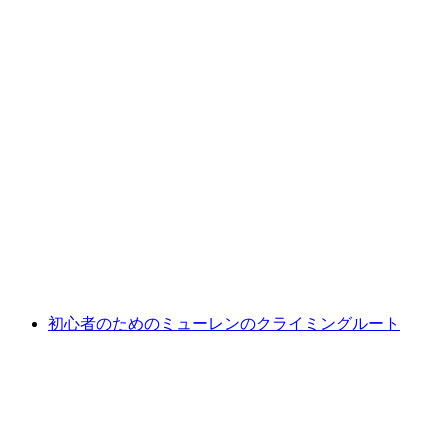
モンテレママウンテンバイクチケット
1人あたり
最安値 ¥4700
初心者のためのミューレンのクライミングルート