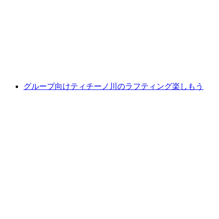
初心者向けボッゲラキャニオニング
1人あたり
最安値 ¥27500
グループ向けティチーノ川のラフティング楽しもう