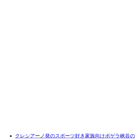
グループ向けティチーノ川のラフティング楽
しもう
1人あたり
最安値 ¥16300
クレシアーノ発のスポーツ好き家族向けボゲラ峡谷の