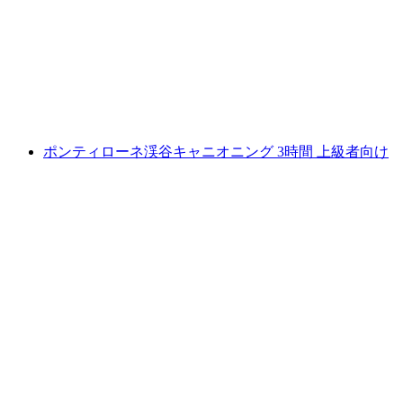
フェリオーレでのキャニオニング
1人あたり
最安値 ¥36400
ポンティローネ渓谷キャニオニング 3時間 上級者向け