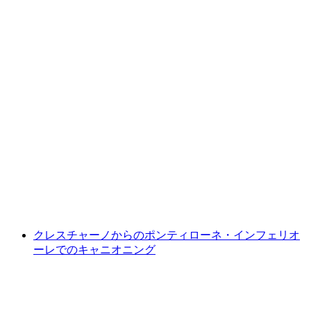
ジュマリオの上級者向けジオキャニオニング
プロ
1人あたり
最安値 ¥40500
クレスチャーノからのポンティローネ・インフェリオ
ーレでのキャニオニング