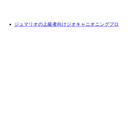
1人あたり
最安値 ¥34600
ジュマリオの上級者向けジオキャニオニングプロ