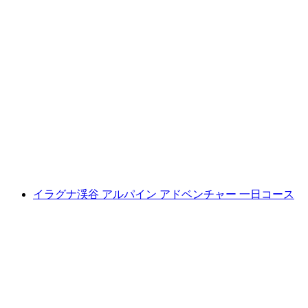
クレシアーノ発のスポーツ好き家族向けボゲ
ラ峡谷のキャニオニング
1人あたり
最安値 ¥28300
イラグナ渓谷 アルパイン アドベンチャー 一日コース