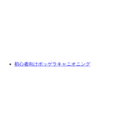
クレスチャーノからのポンティローネ・イン
フェリオーレでのキャニオニング
1人あたり
最安値 ¥36400
初心者向けボッゲラキャニオニング