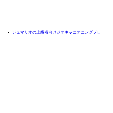
1人あたり
最安値 ¥36600
ジュマリオの上級者向けジオキャニオニングプロ