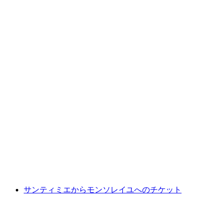
リンタール発ブラウヌヴァルト行きのケーブ
ルカーのチケット
1人あたり
最安値 ¥3100
サンティミエからモンソレイユへのチケット