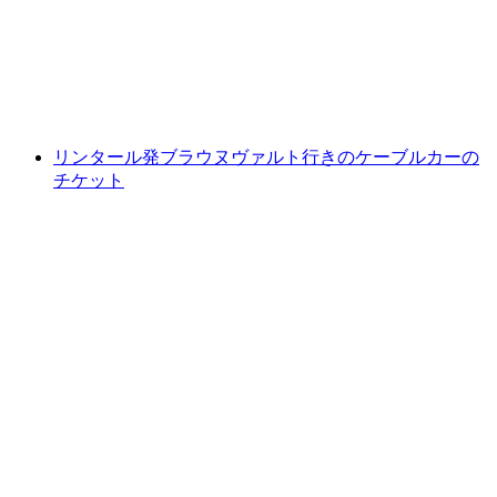
1人あたり
最安値 ¥7300
リンタール発ブラウヌヴァルト行きのケーブルカーの
チケット