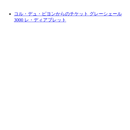
最安値 ¥1000
コル・デュ・ピヨンからのチケット グレーシェール
3000 レ・ディアブレット