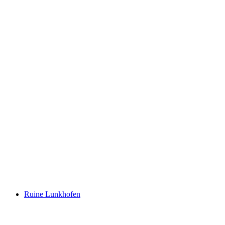
Oberrinach Castle Ruins
Ruine Lunkhofen