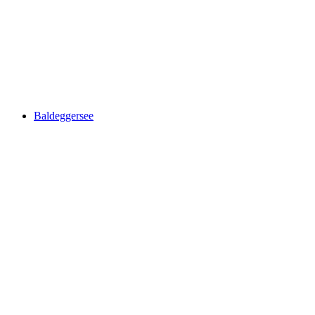
Lake Hallwil
Baldeggersee