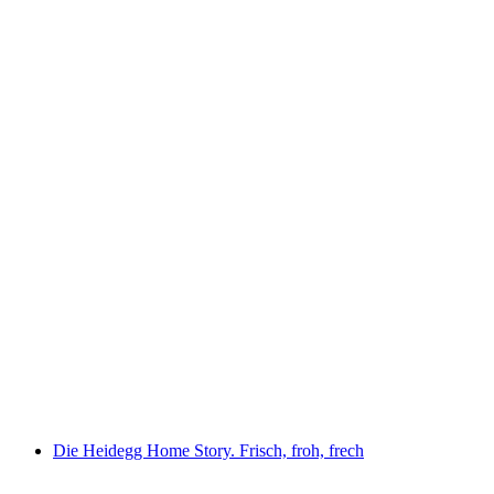
Military Collection Meisterschwanden
Die Heidegg Home Story. Frisch, froh, frech