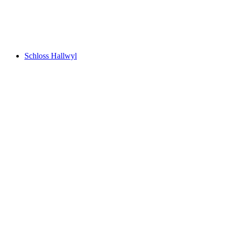
Flachsee
Schloss Hallwyl