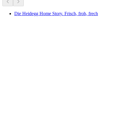
Die Heidegg Home Story. Frisch, froh, frech
Die Heidegg Home Story. Frisch, froh, frech
自由に入場可能