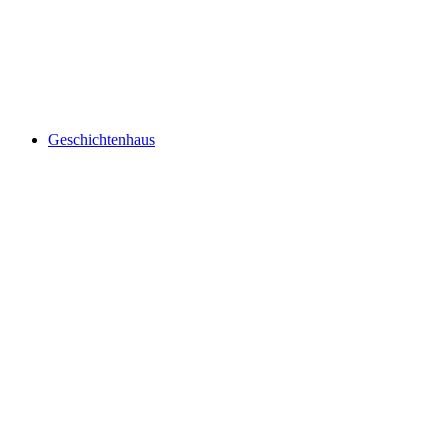
Open-air museum Freiämter Sagenweg
Geschichtenhaus