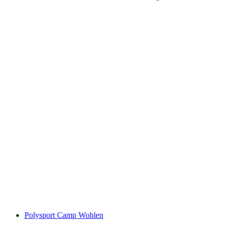
Marietta und Fritz. Eine Liebesausstellung auf
Postkarten
自由に入場可能
Polysport Camp Wohlen