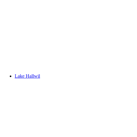
Hallwilersee
Lake Hallwil