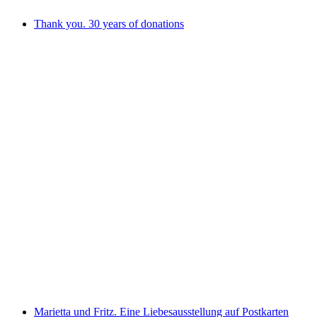
Thank you. 30 years of donations
Thank you. 30 years of donations
自由に入場可能
Marietta und Fritz. Eine Liebesausstellung auf Postkarten