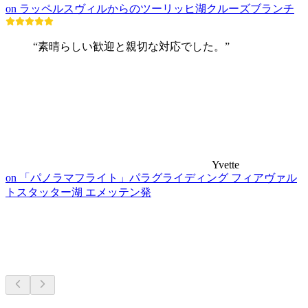
on ラッペルスヴィルからのツーリッヒ湖クルーズブランチ
“素晴らしい歓迎と親切な対応でした。”
Yvette
on 「パノラマフライト」パラグライディング フィアヴァル
トスタッター湖 エメッテン発
博物館・展覧会
車で15分圏内