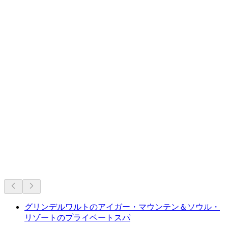
スイスの不動の定番。
長年の人気に基づくおすすめ
グリンデルワルトのアイガー・マウンテン＆ソウル・
リゾートのプライベートスパ