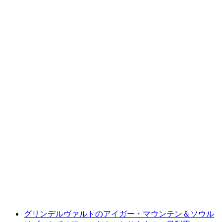
グリンデルワルトファーストからのパラグラ
イディング
1人あたり
最安値 ¥44800
グリンデルヴァルトのアイガー・マウンテン＆ソウル