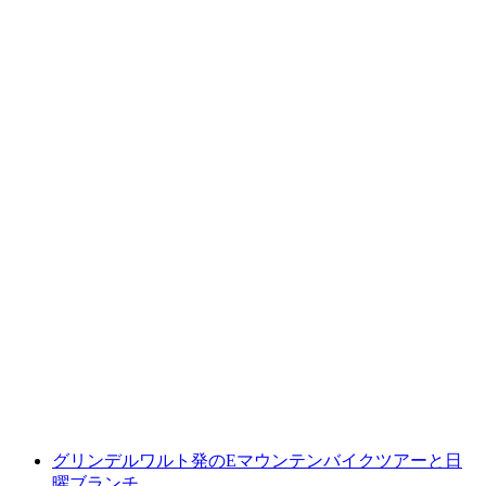
グリンデルヴァルトのエイガー・マウンテン
＆ソウル・リゾートのデイスパ
1人あたり
最安値 ¥39700
グリンデルワルト発のEマウンテンバイクツアーと日
曜ブランチ