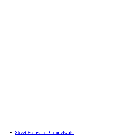
Community Trail Rides
自由に入場可能
Street Festival in Grindelwald