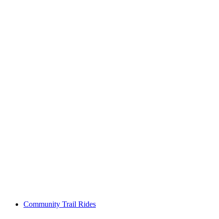
E-Bike Genuss Tour
自由に入場可能
Community Trail Rides