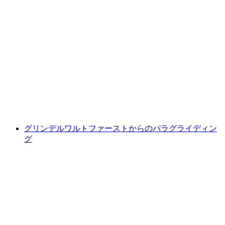
グリンデルワルト発のEマウンテンバイクツ
アーと日曜ブランチ
1人あたり
最安値 ¥53300
グリンデルワルトファーストからのパラグライディン
グ