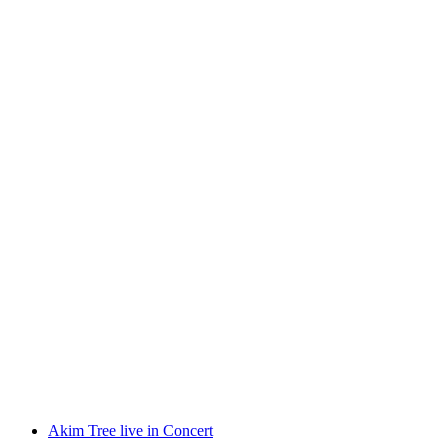
Street Festival in Grindelwald
自由に入場可能
Akim Tree live in Concert