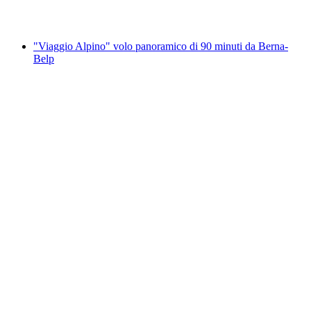
da CHF 1,295
"Viaggio Alpino" volo panoramico di 90 minuti da Berna-
Belp