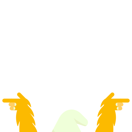
"Viaggio Alpino" volo panoramico di 90
minuti da Berna-Belp
a persona
da CHF 1,395.70