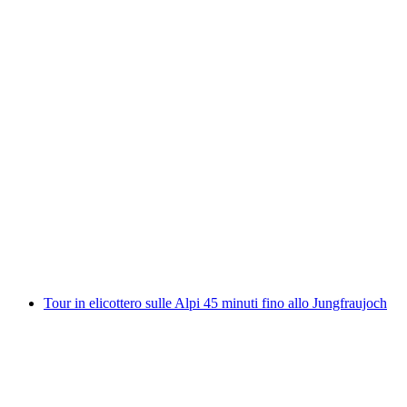
Volo in elicottero di Stockhorn
a persona
da CHF 831
Tour in elicottero sulle Alpi 45 minuti fino allo Jungfraujoch