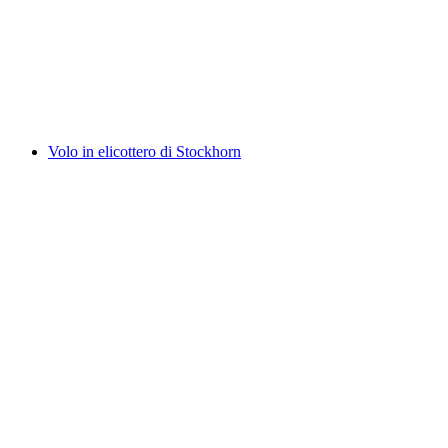
Volo in elicottero della città di Berna 20 minuti
a persona
da CHF 597
Volo in elicottero di Stockhorn