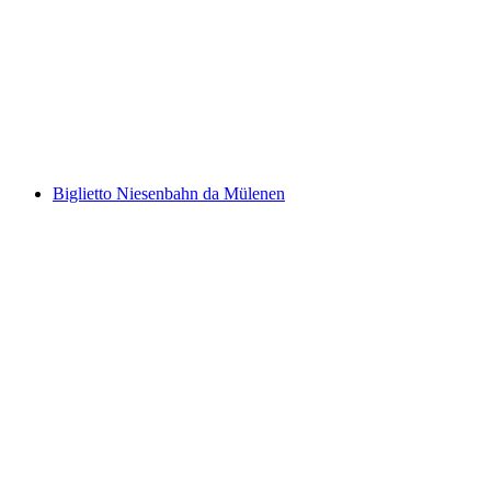
Linthal
a persona
da CHF 15.20
Biglietto Niesenbahn da Mülenen