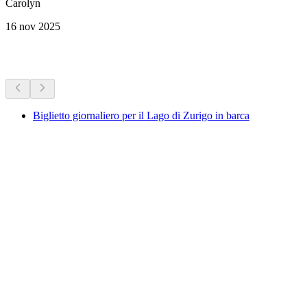
Carolyn
16 nov 2025
Altre attività
Biglietto giornaliero per il Lago di Zurigo in barca