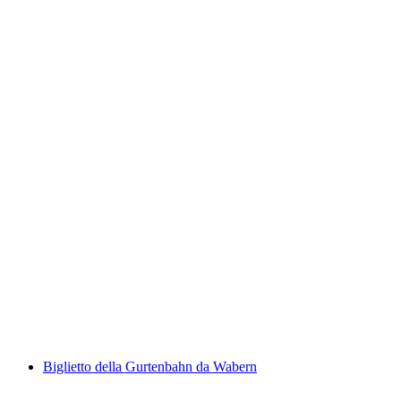
Biglietto Niesenbahn da Mülenen
a persona
da CHF 40
Biglietto della Gurtenbahn da Wabern