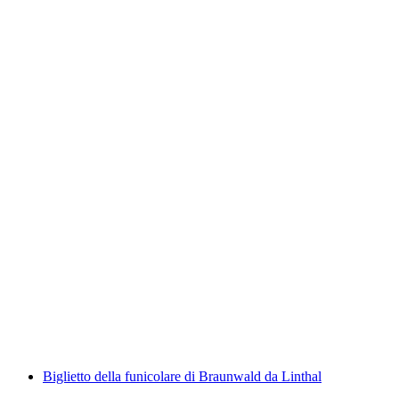
Biglietto giornaliero per il Lago di Zurigo in
barca
a persona
da CHF 36
Biglietto della funicolare di Braunwald da Linthal