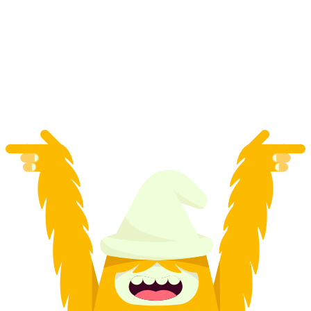
Biglietto della Gurtenbahn da Wabern
a persona
da CHF 7