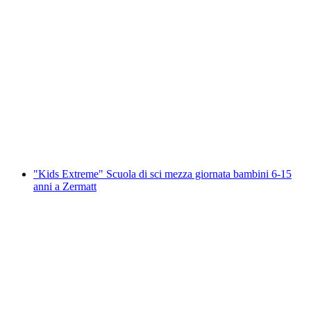
"Kids Gruppen" Scuola di sci mezza giornata
per bambini 6-15 anni a Zermatt
a persona
da CHF 500
"Kids Extreme" Scuola di sci mezza giornata bambini 6-15
anni a Zermatt