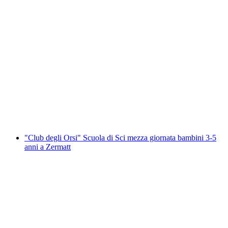
Guida Sci Off Piste privata a Verbier
a persona
da CHF 595
"Club degli Orsi" Scuola di Sci mezza giornata bambini 3-5
anni a Zermatt