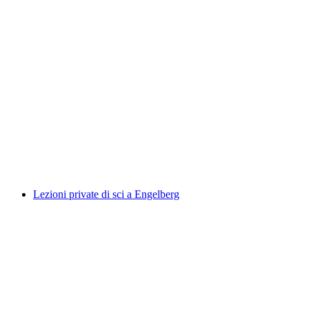
Corso di snowboard freestyle privato per tutti i
livelli
a persona
da CHF 199
Lezioni private di sci a Engelberg