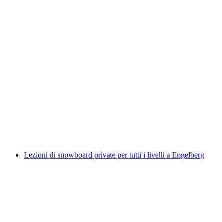
Scuola di sci privata per tutti i livelli a
Engelberg
a persona
da CHF 205
Lezioni di snowboard private per tutti i livelli a Engelberg