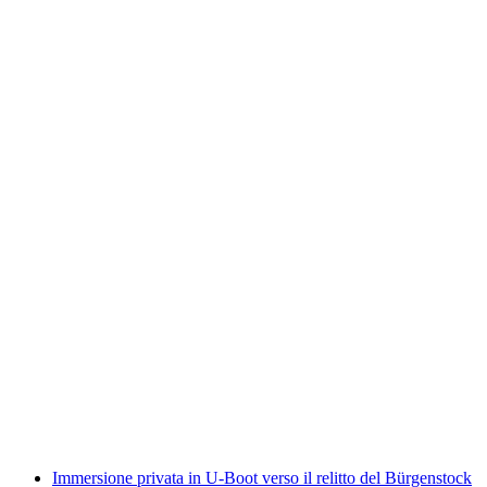
Immersion privata con U-Boot sul relitto
Doppeldecker C-35
a persona
da CHF 7,500
Immersione privata in U-Boot verso il relitto del Bürgenstock