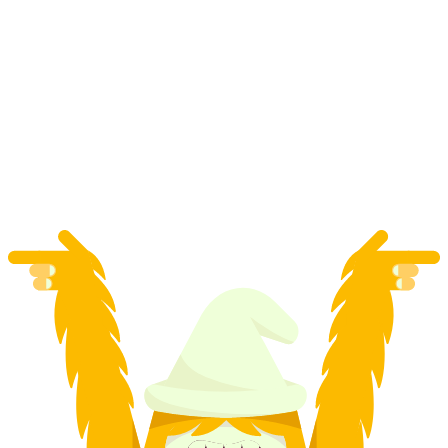
Pranzo e gita in barca sul Lago dei Quattro
Cantoni da Lucerna
a persona
da CHF 117.50