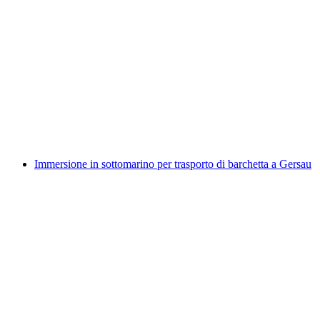
Immersione privata in U-Boot verso il relitto del
Bürgenstock
a persona
da CHF 6,000
Immersione in sottomarino per trasporto di barchetta a Gersau