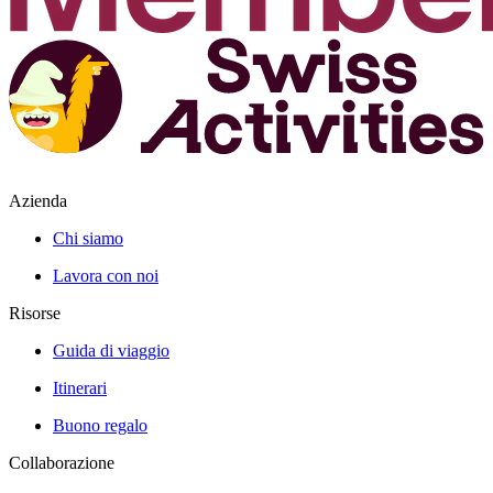
Azienda
Chi siamo
Lavora con noi
Risorse
Guida di viaggio
Itinerari
Buono regalo
Collaborazione