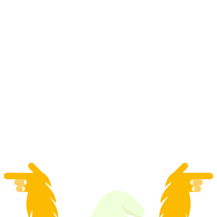
Tour privata di Zurigo, crociera e Casa del
Cioccolato Lindt
a persona
da CHF 150