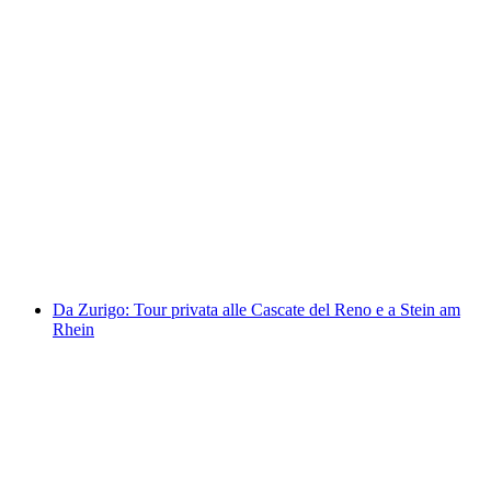
Da Zurigo: Gita privata per degustazione di
formaggi e cioccolato a Gruyères
a persona
da CHF 330
Da Zurigo: Tour privata alle Cascate del Reno e a Stein am
Rhein