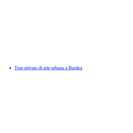
Degustazione di formaggi svizzeri a Basilea
a persona
da CHF 16
Tour privato di arte urbana a Basilea