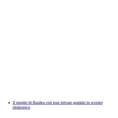
Tour della città Basilea teatrale Fughe di
prigione
a persona
da CHF 35
Il meglio di Basilea con tour privato guidato in scooter
elettronico