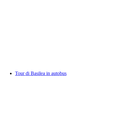
Minigolf a luce nera a Basilea
a persona
da CHF 15
Tour di Basilea in autobus