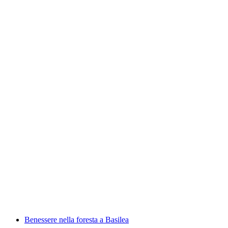
Caccia al tesoro interattiva di Basilea con lo
smartphone
a persona
da CHF 9.95
Benessere nella foresta a Basilea