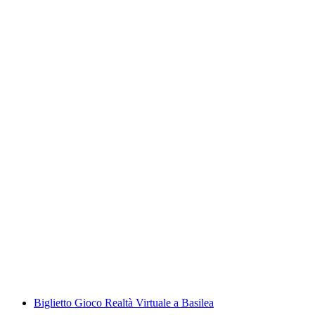
Tour in tram storico a Basilea
a persona
da CHF 20
Biglietto Gioco Realtà Virtuale a Basilea