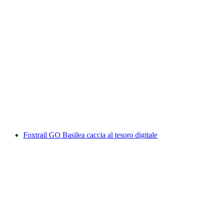
Minigolf a luce nera a Basilea
a persona
da CHF 15
Foxtrail GO Basilea caccia al tesoro digitale