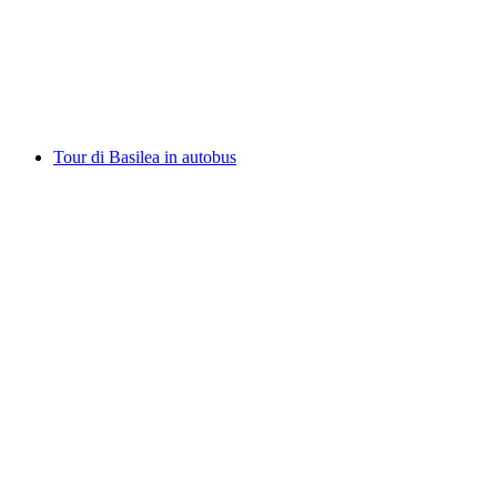
a persona
da CHF 25
Tour di Basilea in autobus