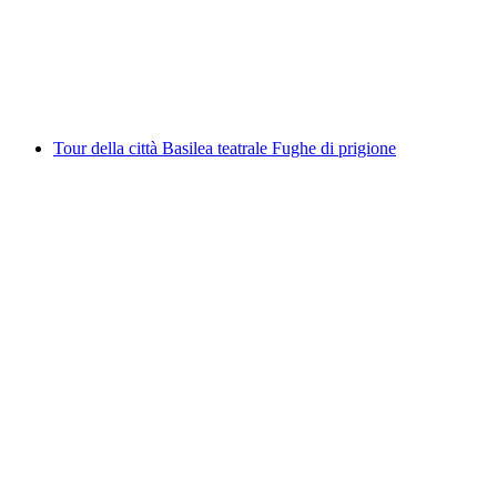
a persona
da CHF 35
Tour della città Basilea teatrale Fughe di prigione