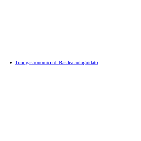
Benessere nella foresta a Basilea
a persona
da CHF 60
Tour gastronomico di Basilea autoguidato