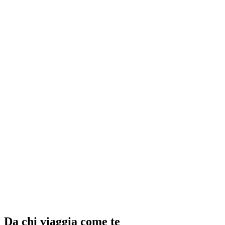
Tour gastronomico di Basilea autoguidato
a persona
da CHF 39
Da chi viaggia come te