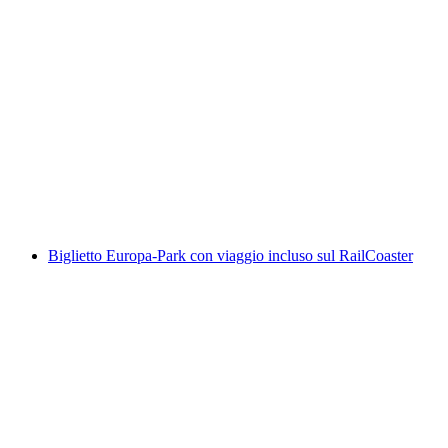
Tour di Basilea in autobus
a persona
da CHF 26
Biglietto Europa-Park con viaggio incluso sul RailCoaster