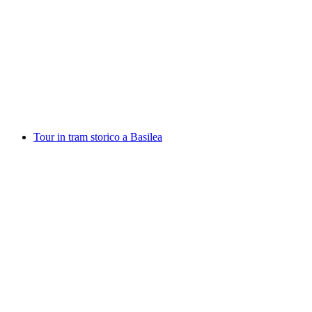
Il meglio di Basilea con tour privato guidato in
scooter elettronico
a persona
da CHF 109
Tour in tram storico a Basilea