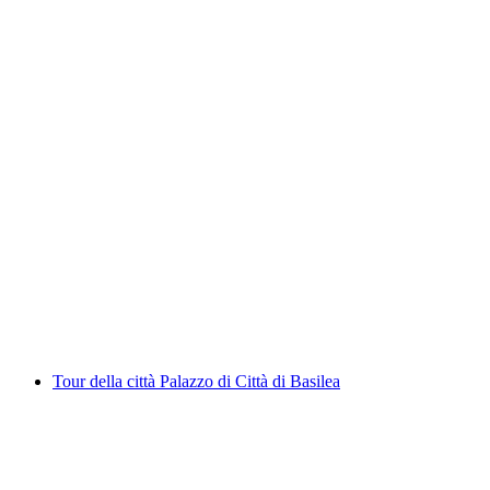
Tour di Basilea in autobus
a persona
da CHF 26
Tour della città Palazzo di Città di Basilea