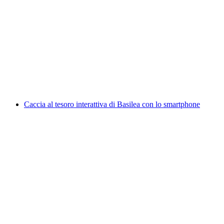
Biglietto Gioco Realtà Virtuale a Basilea
a persona
da CHF 25
Caccia al tesoro interattiva di Basilea con lo smartphone