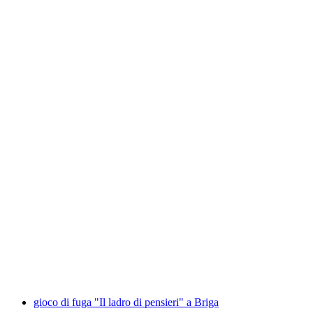
gioco di fuga "Mercatino di Natale Avventura"
a Zermatt
a persona
da CHF 64
gioco di fuga "Il ladro di pensieri" a Briga