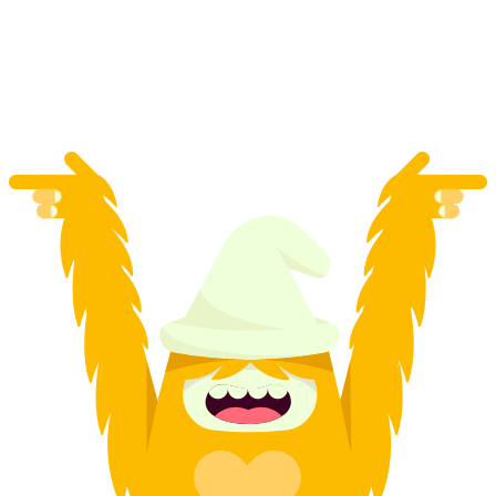
gioco di fuga "Il ladro di pensieri" a Briga
a persona
da CHF 34