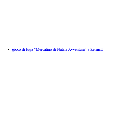
gioco di fuga "Il ladro di pensieri" a Zermatt
a persona
da CHF 49
gioco di fuga "Mercatino di Natale Avventura" a Zermatt