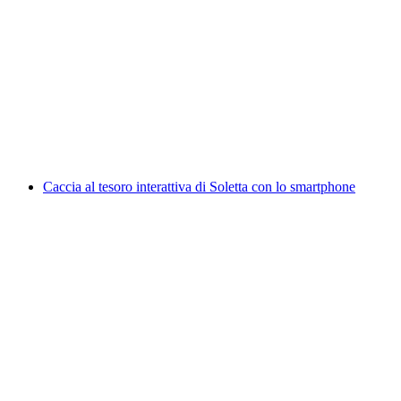
Caccia al tesoro interattiva di Sion con lo
smartphone
a persona
da CHF 9.95
Caccia al tesoro interattiva di Soletta con lo smartphone