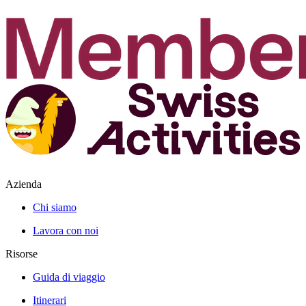
Azienda
Chi siamo
Lavora con noi
Risorse
Guida di viaggio
Itinerari