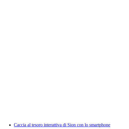
Caccia al tesoro interattiva di Interlaken con lo
smartphone
a persona
da CHF 9.95
Caccia al tesoro interattiva di Sion con lo smartphone