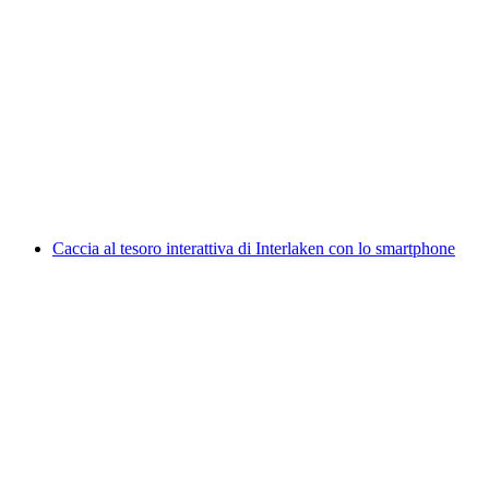
Neuhausen am Rheinfall caccia al tesoro
interattiva con lo smartphone
a persona
da CHF 9.95
Caccia al tesoro interattiva di Interlaken con lo smartphone