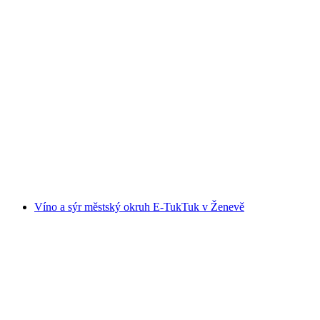
Tapas Tour ve Zermattu
na osobu
od CZK 2619
Víno a sýr městský okruh E-TukTuk v Ženevě