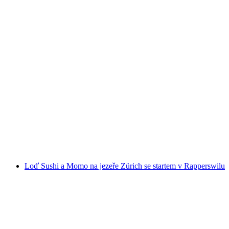
E-TukTuk fondue tour v Ženevě
na osobu
od CZK 6479
Loď Sushi a Momo na jezeře Zürich se startem v Rapperswilu