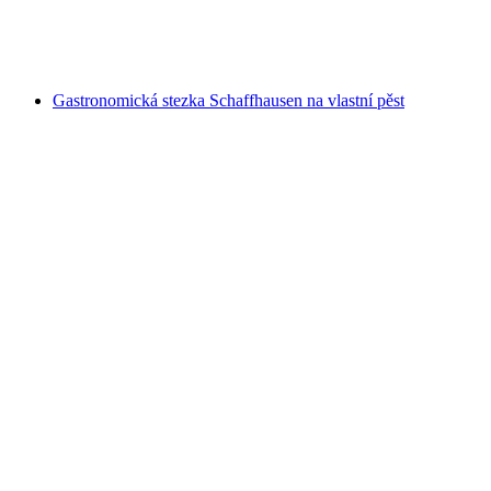
na osobu
od CZK 4859
Gastronomická stezka Schaffhausen na vlastní pěst