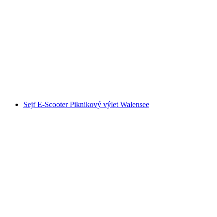
Raclette loď Zürichsee z Rapperswilu
na osobu
od CZK 1863
Sejf E-Scooter Piknikový výlet Walensee