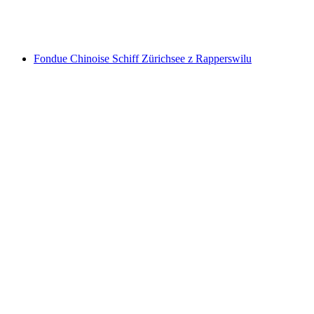
na osobu
od CZK 7559
Fondue Chinoise Schiff Zürichsee z Rapperswilu