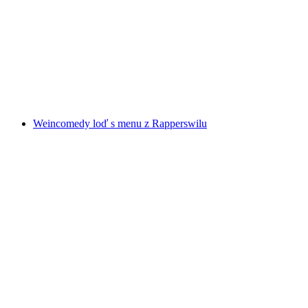
Čokoládový a likérový městský okruh v Bernu
na osobu
od CZK 1755
Weincomedy loď s menu z Rapperswilu