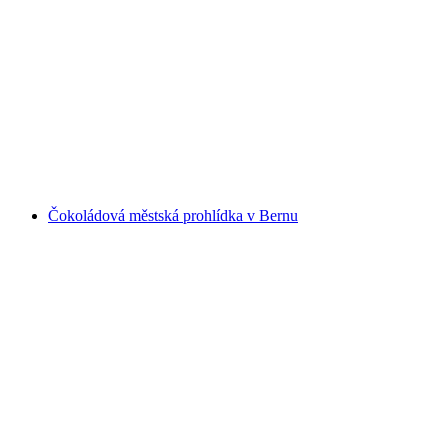
Vedení alpského řemesla sušeného masa včetně
ochutnávky
na osobu
od CZK 405
Čokoládová městská prohlídka v Bernu