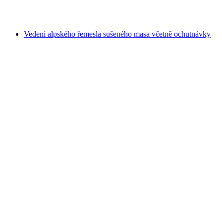
na osobu
od CZK 3267
Vedení alpského řemesla sušeného masa včetně ochutnávky