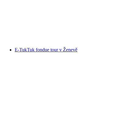
Ochutnávka švýcarských sýrů v Basileji
na osobu
od CZK 432
E-TukTuk fondue tour v Ženevě