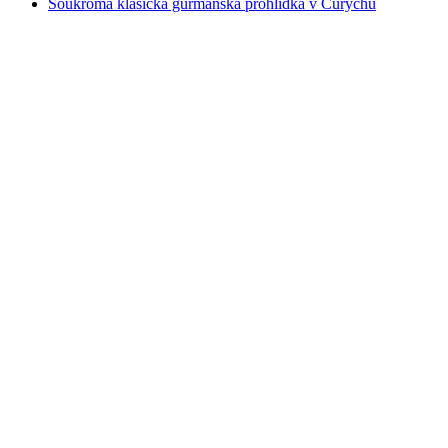
Soukromá klasická gurmánská prohlídka v Curychu