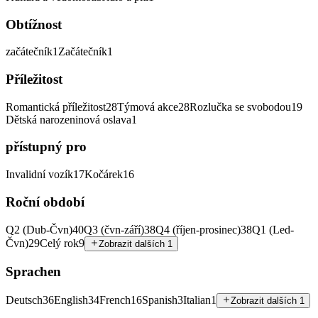
Obtížnost
začátečník
1
Začátečník
1
Příležitost
Romantická příležitost
28
Týmová akce
28
Rozlučka se svobodou
19
Dětská narozeninová oslava
1
přístupný pro
Invalidní vozík
17
Kočárek
16
Roční období
Q2 (Dub-Čvn)
40
Q3 (čvn-září)
38
Q4 (říjen-prosinec)
38
Q1 (Led-
Čvn)
29
Celý rok
9
Zobrazit dalších 1
Sprachen
Deutsch
36
English
34
French
16
Spanish
3
Italian
1
Zobrazit dalších 1