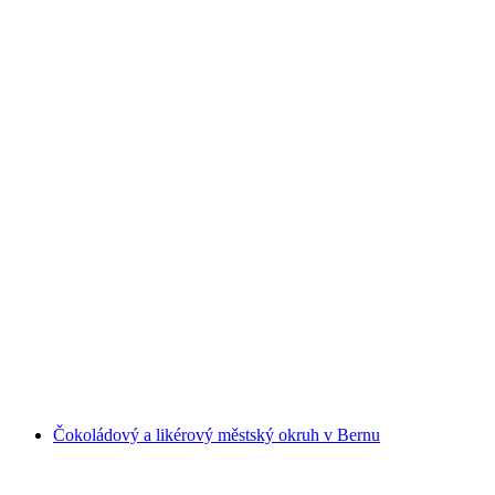
Sejf E-Scooter Piknikový výlet Walensee
na osobu
od CZK 1485
Čokoládový a likérový městský okruh v Bernu