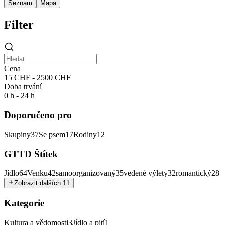
Seznam
Mapa
Filter
Cena
15 CHF - 2500 CHF
Doba trvání
0 h - 24 h
Doporučeno pro
Skupiny
37
Se psem
17
Rodiny
12
GTTD Štítek
Jídlo
64
Venku
42
samoorganizovaný
35
vedené výlety
32
romantický
28
Zobrazit dalších 11
Kategorie
Kultura a vědomosti
3
Jídlo a pití
1