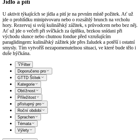
Jídlo a pití
U aktivit týkajících se jídla a pití je na prvním místě požitek. Ať už
jde o prohlídku minipivovaru nebo o rozsáhlý brunch na vrcholu
hory. Rezervuj si svůj kulinářský zážitek, s průvodcem nebo bez něj.
Ať už jde o večeři při svíčkách za úplňku, brzkou snídani při
východu slunce nebo chutnou fondue před vzrušujícím
paraglidingem: kulinářský zážitek jde přes žaludek a potěší i ostatní
smysly. Tím vytvoříš nezapomenutelnou situaci, ve které bude tělo i
duše hýčkána.
Filter
Doporučeno pro
GTTD Štítek
Kategorie
Obtížnost
Příležitost
přístupný pro
Roční období
Sprachen
Témata
Výlety