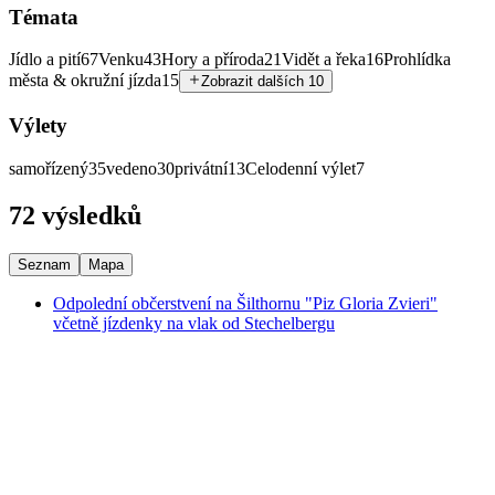
Témata
Jídlo a pití
67
Venku
43
Hory a příroda
21
Vidět a řeka
16
Prohlídka
města & okružní jízda
15
Zobrazit dalších 10
Výlety
samořízený
35
vedeno
30
privátní
13
Celodenní výlet
7
72 výsledků
Seznam
Mapa
Odpolední občerstvení na Šilthornu "Piz Gloria Zvieri"
včetně jízdenky na vlak od Stechelbergu