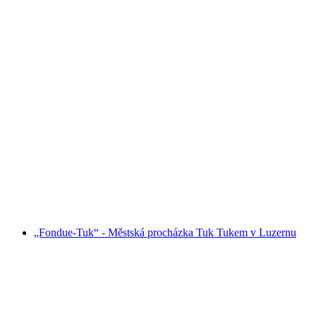
Gastronomická stezka Schaffhausen na vlastní
pěst
na osobu
od CZK 2295
„Fondue-Tuk“ - Městská procházka Tuk Tukem v Luzernu