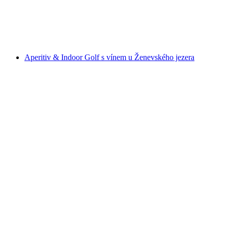
na osobu
od CZK 2943
Aperitiv & Indoor Golf s vínem u Ženevského jezera