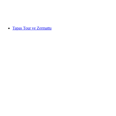
na osobu
od CZK 67486
Tapas Tour ve Zermattu