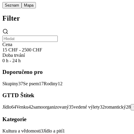
Seznam
Mapa
Filter
Cena
15 CHF - 2500 CHF
Doba trvání
0 h - 24 h
Doporučeno pro
Skupiny
37
Se psem
17
Rodiny
12
GTTD Štítek
Jídlo
64
Venku
42
samoorganizovaný
35
vedené výlety
32
romantický
28
Kategorie
Kultura a vědomosti
3
Jídlo a pití
1