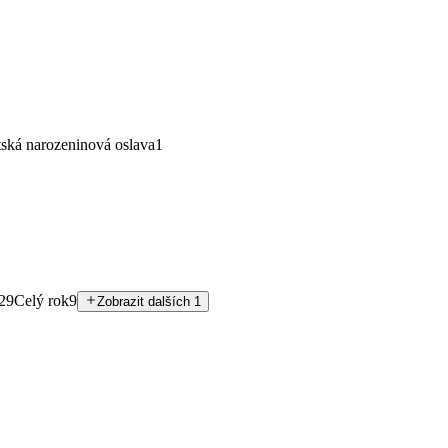
ská narozeninová oslava
1
29
Celý rok
9
Zobrazit dalších 1