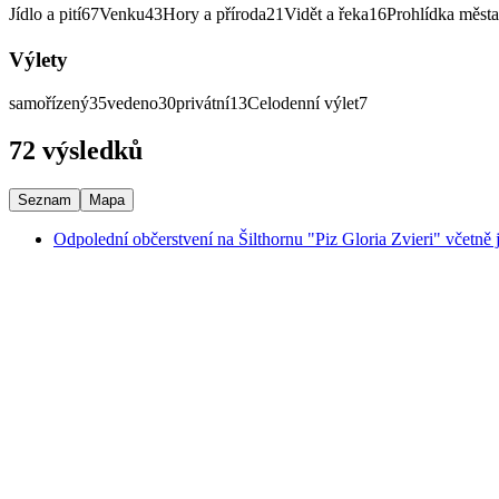
Jídlo a pití
67
Venku
43
Hory a příroda
21
Vidět a řeka
16
Prohlídka města
Výlety
samořízený
35
vedeno
30
privátní
13
Celodenní výlet
7
72 výsledků
Seznam
Mapa
Odpolední občerstvení na Šilthornu "Piz Gloria Zvieri" včetně