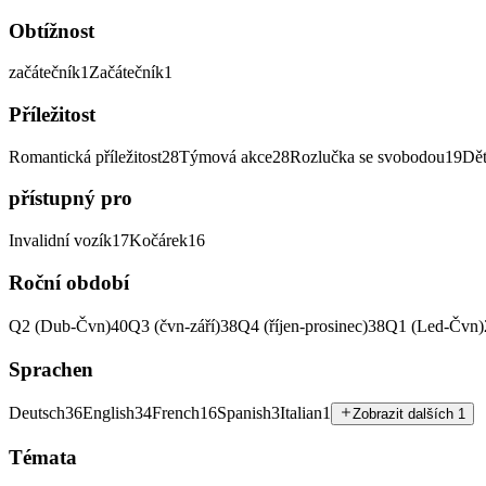
Obtížnost
začátečník
1
Začátečník
1
Příležitost
Romantická příležitost
28
Týmová akce
28
Rozlučka se svobodou
19
Dět
přístupný pro
Invalidní vozík
17
Kočárek
16
Roční období
Q2 (Dub-Čvn)
40
Q3 (čvn-září)
38
Q4 (říjen-prosinec)
38
Q1 (Led-Čvn)
Sprachen
Deutsch
36
English
34
French
16
Spanish
3
Italian
1
Zobrazit dalších 1
Témata