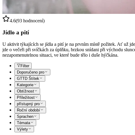
4.6
(93 hodnocení)
Jídlo a pití
U aktivit týkajících se jídla a pití je na prvním místě požitek. Ať už
jde o večeři při svíčkách za úplňku, brzkou snídani při východu slunc
nezapomenutelnou situaci, ve které bude tělo i duše hýčkána.
Filter
Doporučeno pro
GTTD Štítek
Kategorie
Obtížnost
Příležitost
přístupný pro
Roční období
Sprachen
Témata
Výlety