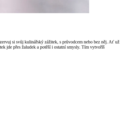
ezervuj si svůj kulinářský zážitek, s průvodcem nebo bez něj. Ať už
k jde přes žaludek a potěší i ostatní smysly. Tím vytvoříš