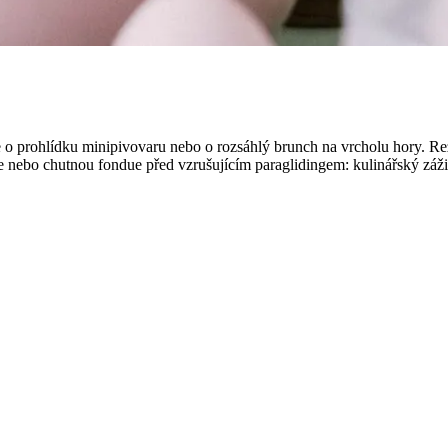
 jde o prohlídku minipivovaru nebo o rozsáhlý brunch na vrcholu hory. R
e nebo chutnou fondue před vzrušujícím paraglidingem: kulinářský zážite