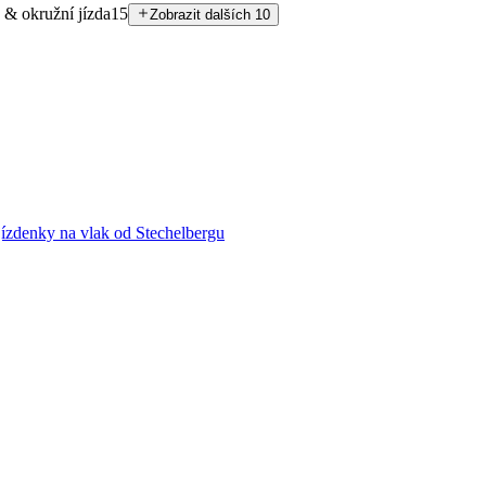
 & okružní jízda
15
Zobrazit dalších 10
 jízdenky na vlak od Stechelbergu