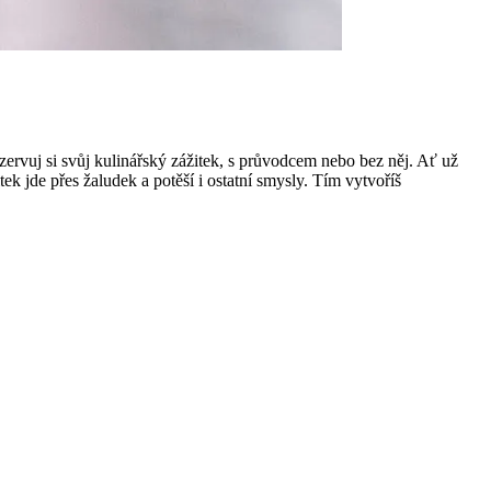
ezervuj si svůj kulinářský zážitek, s průvodcem nebo bez něj. Ať už
k jde přes žaludek a potěší i ostatní smysly. Tím vytvoříš