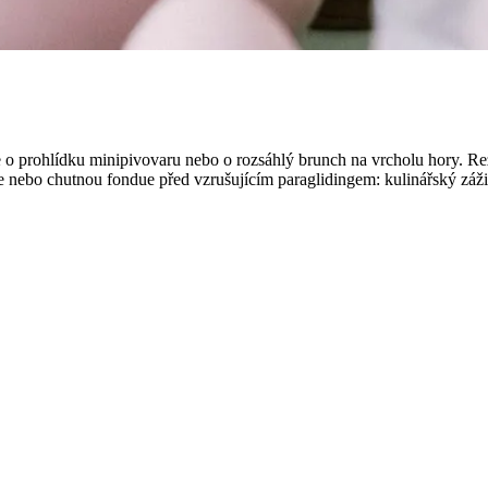
 jde o prohlídku minipivovaru nebo o rozsáhlý brunch na vrcholu hory. R
e nebo chutnou fondue před vzrušujícím paraglidingem: kulinářský zážite