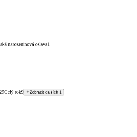
ská narozeninová oslava
1
29
Celý rok
9
Zobrazit dalších 1