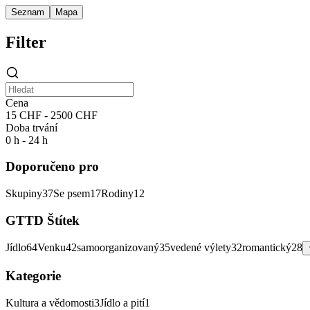
Seznam
Mapa
Filter
Cena
15 CHF - 2500 CHF
Doba trvání
0 h - 24 h
Doporučeno pro
Skupiny
37
Se psem
17
Rodiny
12
GTTD Štítek
Jídlo
64
Venku
42
samoorganizovaný
35
vedené výlety
32
romantický
28
Kategorie
Kultura a vědomosti
3
Jídlo a pití
1