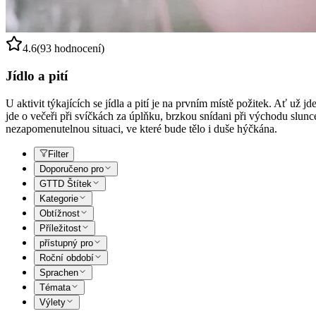
4.6
(93 hodnocení)
Jídlo a pití
U aktivit týkajících se jídla a pití je na prvním místě požitek. Ať už
jde o večeři při svíčkách za úplňku, brzkou snídani při východu slunc
nezapomenutelnou situaci, ve které bude tělo i duše hýčkána.
Filter
Doporučeno pro
GTTD Štítek
Kategorie
Obtížnost
Příležitost
přístupný pro
Roční období
Sprachen
Témata
Výlety