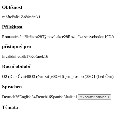
Obtížnost
začátečník
1
Začátečník
1
Příležitost
Romantická příležitost
28
Týmová akce
28
Rozlučka se svobodou
19
Dět
přístupný pro
Invalidní vozík
17
Kočárek
16
Roční období
Q2 (Dub-Čvn)
40
Q3 (čvn-září)
38
Q4 (říjen-prosinec)
38
Q1 (Led-Čvn)
Sprachen
Deutsch
36
English
34
French
16
Spanish
3
Italian
1
Zobrazit dalších 1
Témata