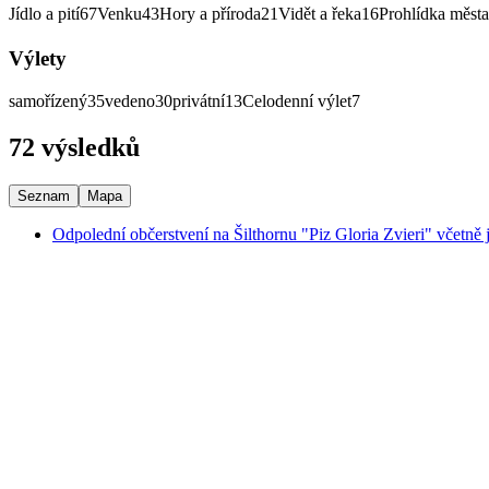
Jídlo a pití
67
Venku
43
Hory a příroda
21
Vidět a řeka
16
Prohlídka města
Výlety
samořízený
35
vedeno
30
privátní
13
Celodenní výlet
7
72 výsledků
Seznam
Mapa
Odpolední občerstvení na Šilthornu "Piz Gloria Zvieri" včetně