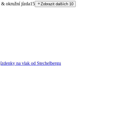
 & okružní jízda
15
Zobrazit dalších 10
 jízdenky na vlak od Stechelbergu