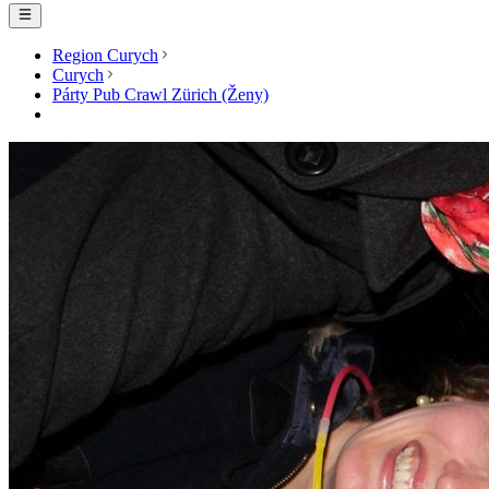
Region Curych
Curych
Párty Pub Crawl Zürich (Ženy)