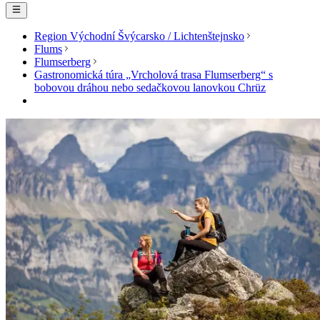
Region Východní Švýcarsko / Lichtenštejnsko
Flums
Flumserberg
Gastronomická túra „Vrcholová trasa Flumserberg“ s
bobovou dráhou nebo sedačkovou lanovkou Chrüz