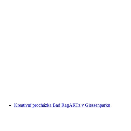
Zimní příroda v údolí Weisstannental
na osobu
od CZK 2025
Kreativní procházka Bad RagARTz v Giessenparku