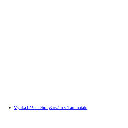
Zážitek se zvěří na sněžnicích na Flumserbergu
na osobu
od CZK 1431
Výuka běžeckého lyžování v Taminatalu