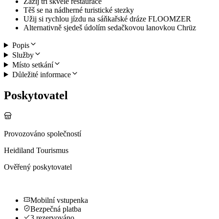
Zažij tři skvělé restaurace
Těš se na nádherné turistické stezky
Užij si rychlou jízdu na sáňkařské dráze FLOOMZER
Alternativně sjedeš údolím sedačkovou lanovkou Chrüz
Popis
Služby
Místo setkání
Důležité informace
Poskytovatel
Provozováno společností
Heidiland Tourismus
Ověřený poskytovatel
Mobilní vstupenka
Bezpečná platba
3 rezervováno