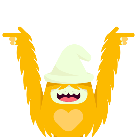
na osobu
od CZK 702