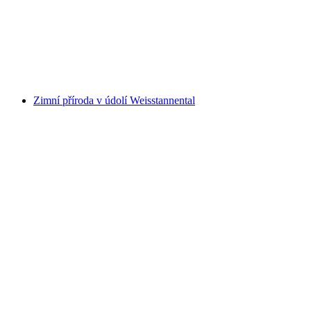
Výuka běžeckého lyžování v Taminatalu
na osobu
od CZK 3780
Zimní příroda v údolí Weisstannental