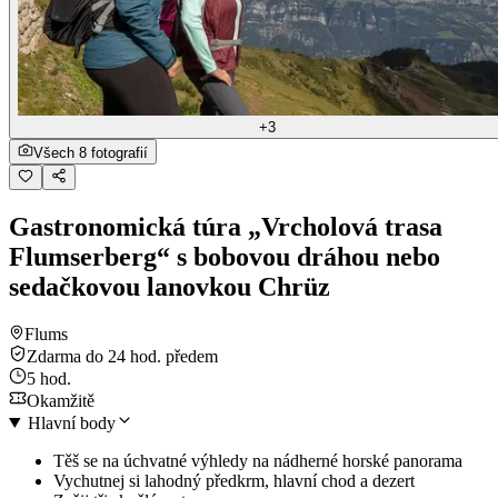
+3
Všech 8 fotografií
Gastronomická túra „Vrcholová trasa
Flumserberg“ s bobovou dráhou nebo
sedačkovou lanovkou Chrüz
Flums
Zdarma do 24 hod. předem
5 hod.
Okamžitě
Hlavní body
Těš se na úchvatné výhledy na nádherné horské panorama
Vychutnej si lahodný předkrm, hlavní chod a dezert