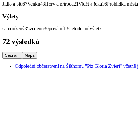
Jídlo a pití
67
Venku
43
Hory a příroda
21
Vidět a řeka
16
Prohlídka města
Výlety
samořízený
35
vedeno
30
privátní
13
Celodenní výlet
7
72 výsledků
Seznam
Mapa
Odpolední občerstvení na Šilthornu "Piz Gloria Zvieri" včetně