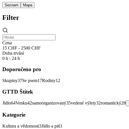
Seznam
Mapa
Filter
Cena
15 CHF - 2500 CHF
Doba trvání
0 h - 24 h
Doporučeno pro
Skupiny
37
Se psem
17
Rodiny
12
GTTD Štítek
Jídlo
64
Venku
42
samoorganizovaný
35
vedené výlety
32
romantický
28
Kategorie
Kultura a vědomosti
3
Jídlo a pití
1