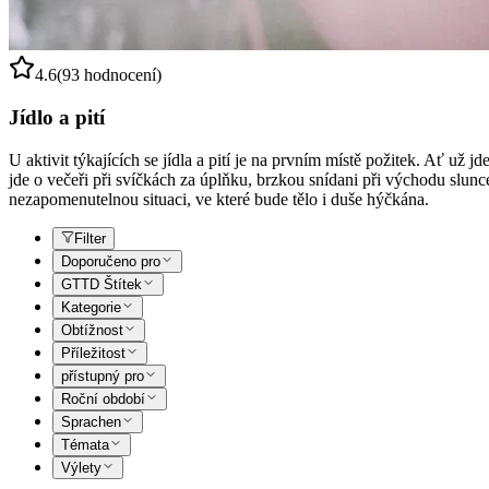
4.6
(93 hodnocení)
Jídlo a pití
U aktivit týkajících se jídla a pití je na prvním místě požitek. Ať už
jde o večeři při svíčkách za úplňku, brzkou snídani při východu slunc
nezapomenutelnou situaci, ve které bude tělo i duše hýčkána.
Filter
Doporučeno pro
GTTD Štítek
Kategorie
Obtížnost
Příležitost
přístupný pro
Roční období
Sprachen
Témata
Výlety