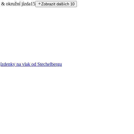
 & okružní jízda
15
Zobrazit dalších 10
 jízdenky na vlak od Stechelbergu