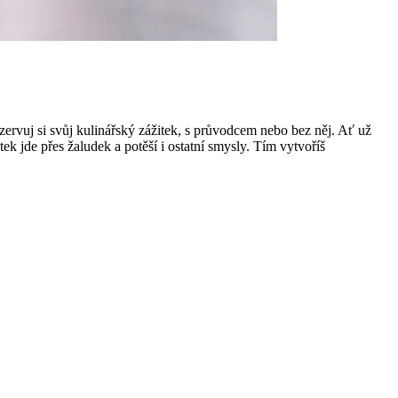
ezervuj si svůj kulinářský zážitek, s průvodcem nebo bez něj. Ať už
k jde přes žaludek a potěší i ostatní smysly. Tím vytvoříš