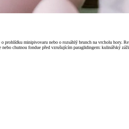
 jde o prohlídku minipivovaru nebo o rozsáhlý brunch na vrcholu hory. R
e nebo chutnou fondue před vzrušujícím paraglidingem: kulinářský zážite