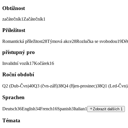
Obtížnost
začátečník
1
Začátečník
1
Příležitost
Romantická příležitost
28
Týmová akce
28
Rozlučka se svobodou
19
Dět
přístupný pro
Invalidní vozík
17
Kočárek
16
Roční období
Q2 (Dub-Čvn)
40
Q3 (čvn-září)
38
Q4 (říjen-prosinec)
38
Q1 (Led-Čvn)
Sprachen
Deutsch
36
English
34
French
16
Spanish
3
Italian
1
Zobrazit dalších 1
Témata