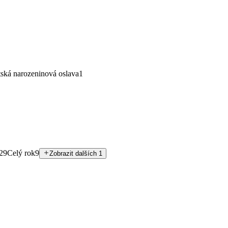
ská narozeninová oslava
1
29
Celý rok
9
Zobrazit dalších 1