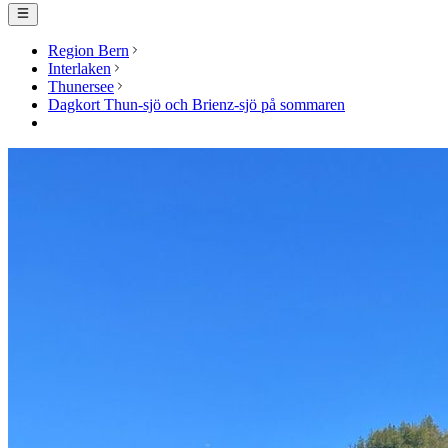
Region Bern
Interlaken
Thunersee
Dagkort Thun-sjö och Brienz-sjö på sommaren