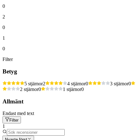
0
2
0
1
0
Filter
Betyg
5 stjärnor
2
4 stjärnor
0
3 stjärnor
0
2 stjärnor
0
1 stjärnor
0
Allmänt
Endast med text
Filter
1
Nyaste först