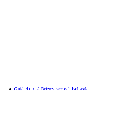
Thunersee båtbiljett från Interlaken West
per person
från SEK 415
Guidad tur på Brienzersee och Iseltwald