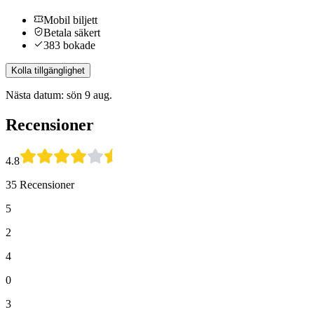
Mobil biljett
Betala säkert
383 bokade
Kolla tillgänglighet
Nästa datum: sön 9 aug.
Recensioner
4.8
35 Recensioner
5
2
4
0
3