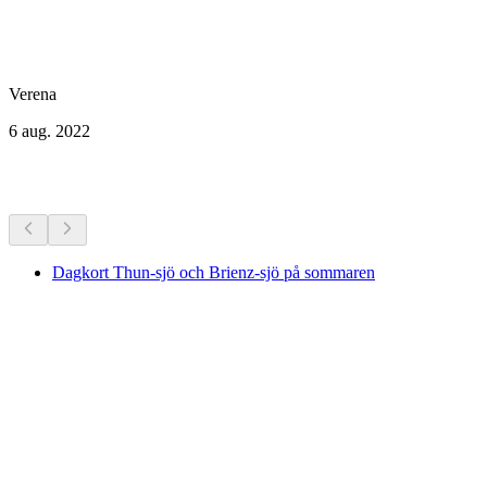
Verena
6 aug. 2022
Fler aktiviteter
Dagkort Thun-sjö och Brienz-sjö på sommaren