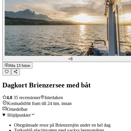
+8
Alla 13 foton
Dagkort Brienzersee med båt
4.8
35 recensioner
Interlaken
Kostnadsfritt fram till 24 tim. innan
Omedelbar
Höjdpunkter
Obegränsade resor på Brienzersjön under en hel dag
Turkosblå glaciärvatten med vackra bergsutsikter