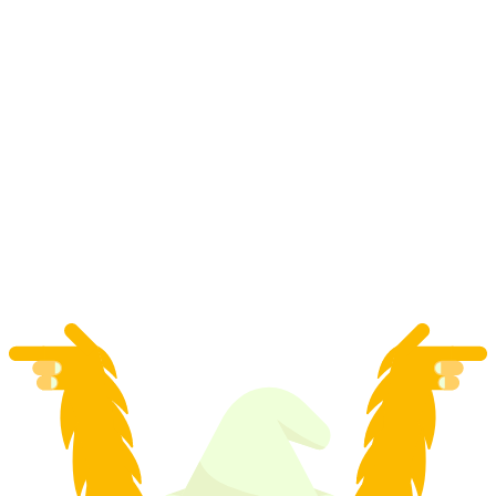
Bönigen - Ringgenberg Båtticket Brienzsjön
per person
från SEK 61