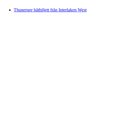
från SEK 1011
Thunersee båtbiljett från Interlaken West