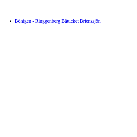
per person
från SEK 1206
Bönigen - Ringgenberg Båtticket Brienzsjön