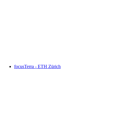
Masterpieces - Meisterwerke der Natur
focusTerra - ETH Zürich