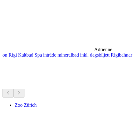
Adrienne
on Rigi Kaltbad Spa inträde mineralbad inkl. dagsbiljett Rigibahnar
Museer & utställningar
Allt inom 5 min bilfärd
Zoo Zürich