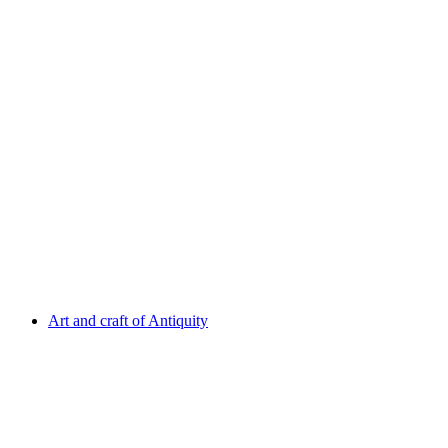
Cast collection of ancient sculpture
Fri entré
Art and craft of Antiquity