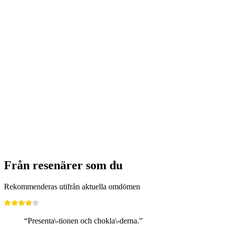
Art and craft of Antiquity
Fri entré
Från resenärer som du
Rekommenderas utifrån aktuella omdömen
“Presenta\-tionen och chokla\-derna.”