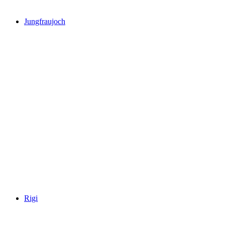
Jungfraujoch
Jungfraujoch
Rigi