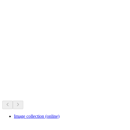
Zoo Zürich
Det händer just nu
Rekommenderas utifrån vad som händer just nu
Image collection (online)