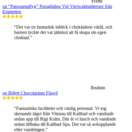
Yvette
on “Panoramaflyg” Paragliding Vid Vierwaldstättersee från
Emmetten
“Det var en fantastisk inblick i chokladens värld, och
barnen tyckte det var jättekul att få skapa sin egen
choklad.”
Ibrahim
on Biljett Chocolarium Flawil
“Fantastiska faciliteter och vänlig personal. Vi tog
skenande tåget från Vitznau till Kaltbad och vandrade
sedan upp till Rigi Kulm. Där åt vi lunch och vandrade
sedan tillbaka till Kaltbad Spa. Det var så avkopplande
efter vandringen.”