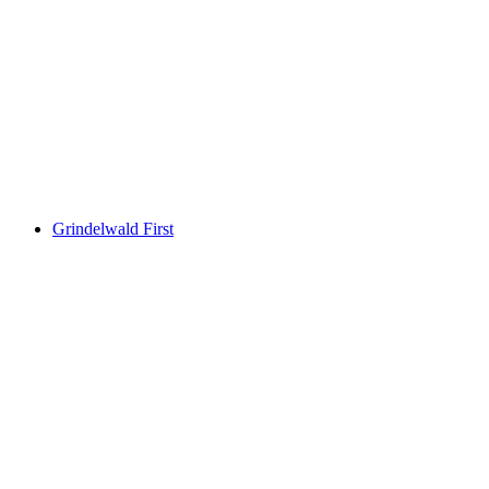
Zürichsjön
Grindelwald First