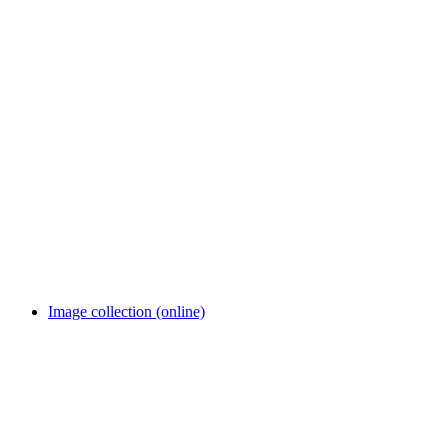
Thomas Mann Archive of ETH Zurich
Image collection (online)