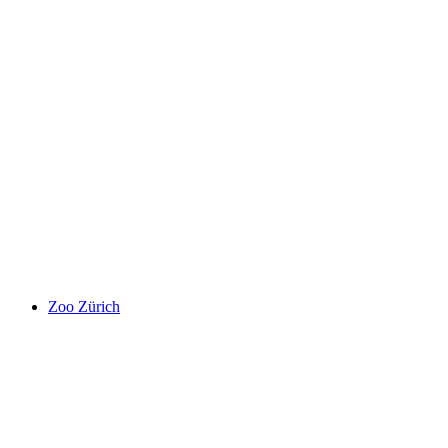
Stanserhorn
Zoo Zürich