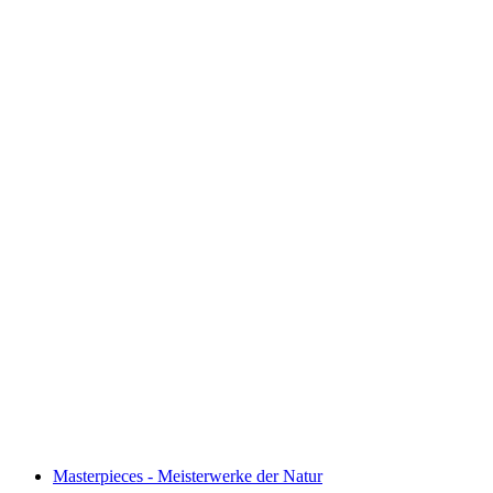
Image collection (online)
Fri entré
Masterpieces - Meisterwerke der Natur