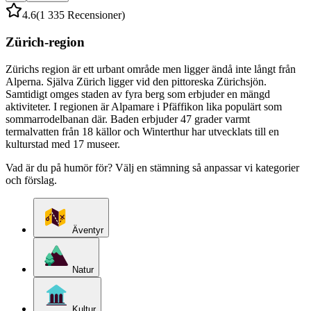
4.6
(1 335 Recensioner)
Zürich-region
Zürichs region är ett urbant område men ligger ändå inte långt från
Alperna. Själva Zürich ligger vid den pittoreska Zürichsjön.
Samtidigt omges staden av fyra berg som erbjuder en mängd
aktiviteter. I regionen är Alpamare i Pfäffikon lika populärt som
sommarrodelbanan där. Baden erbjuder 47 grader varmt
termalvatten från 18 källor och Winterthur har utvecklats till en
kulturstad med 17 museer.
Vad är du på humör för? Välj en stämning så anpassar vi kategorier
och förslag.
Äventyr
Natur
Kultur