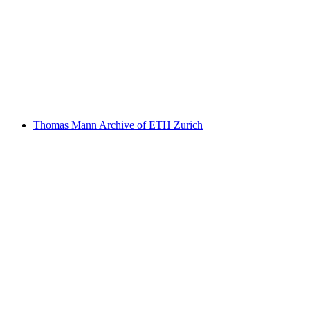
Naturhistorisches Museum der Universität
Zürich
Thomas Mann Archive of ETH Zurich