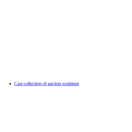
Masterpieces - Meisterwerke der Natur
Fri entré
Cast collection of ancient sculpture