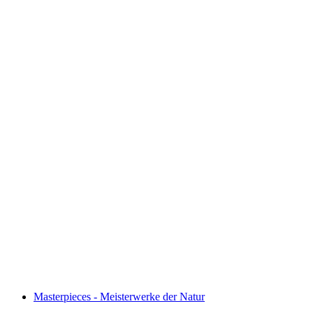
A discovery journey for everyone
Masterpieces - Meisterwerke der Natur