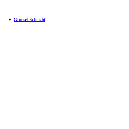
Chli Schliere Schlucht
Grimsel Schlucht
Grimsel Schlucht