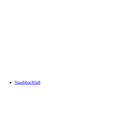
Lake Brienz
Staubbachfall