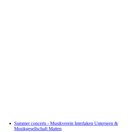
IHB Spectrum Kulturpodium Gallery -
“Summer Night and the Flow of the Aare”
Fri entré
Summer concerts - Musikverein Interlaken Unterseen &
Musikgesellschaft Matten