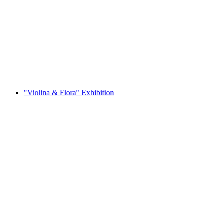
FAR AWAY and yet NEAR - Exhibition at the
Kunsthaus Interlaken
Fri entré
"Violina & Flora" Exhibition