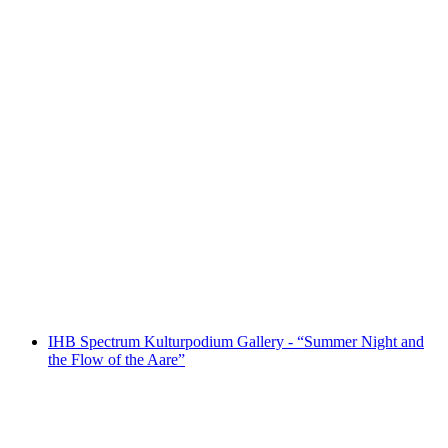
"Violina & Flora" Exhibition
Fri entré
IHB Spectrum Kulturpodium Gallery - “Summer Night and
the Flow of the Aare”