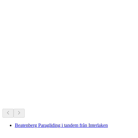
Schweiz favoriter genom tiderna.
Rekommenderas utifrån långvarig popularitet
Beatenberg Paragliding i tandem från Interlaken