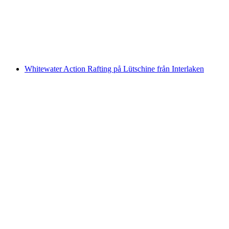
per person
från SEK 2675
Whitewater Action Rafting på Lütschine från Interlaken