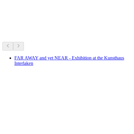
Det händer just nu
Rekommenderas utifrån vad som händer just nu
FAR AWAY and yet NEAR - Exhibition at the Kunsthaus
Interlaken