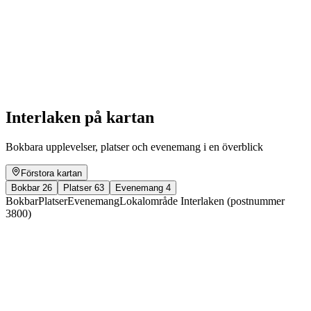
Summer concerts - Musikverein Interlaken
Unterseen & Musikgesellschaft Matten
Fri entré
Interlaken på kartan
Bokbara upplevelser, platser och evenemang i en överblick
Förstora kartan
Bokbar
26
Platser
63
Evenemang
4
Bokbar
Platser
Evenemang
Lokalområde Interlaken (postnummer
3800)