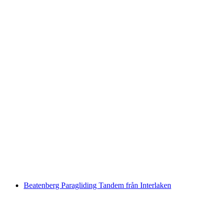
Schynige Platte Helikopter Skydive
per person
från SEK 5957
Beatenberg Paragliding Tandem från Interlaken