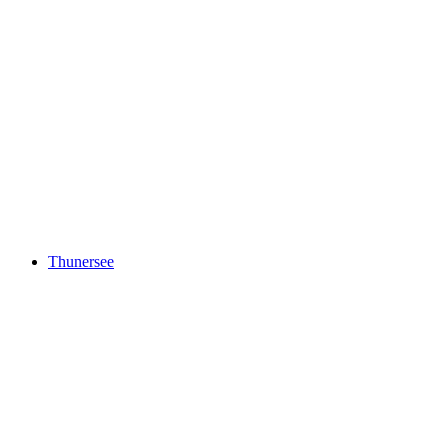
Brienzersee
Thunersee