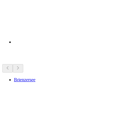
Sevärdheter i närheten
Brienzersee