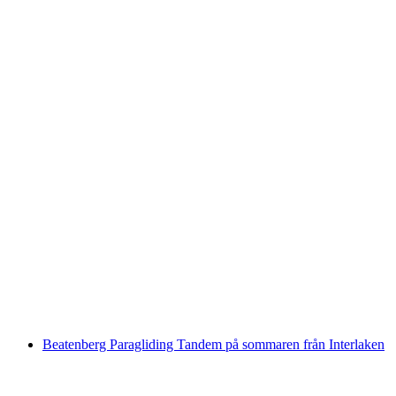
Whitewater Action Rafting på Lütschine från
Interlaken
per person
från SEK 1812
Beatenberg Paragliding Tandem på sommaren från Interlaken