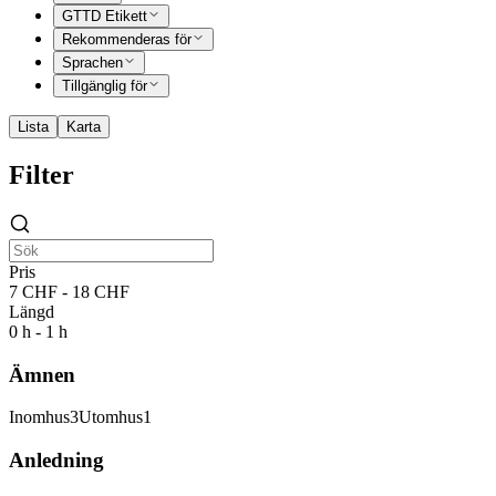
GTTD Etikett
Rekommenderas för
Sprachen
Tillgänglig för
Lista
Karta
Filter
Pris
7 CHF - 18 CHF
Längd
0 h - 1 h
Ämnen
Inomhus
3
Utomhus
1
Anledning