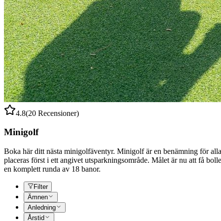
4.8
(20 Recensioner)
Minigolf
Boka här ditt nästa minigolfäventyr. Minigolf är en benämning för alla
placeras först i ett angivet utsparkningsområde. Målet är nu att få bo
en komplett runda av 18 banor.
Filter
Ämnen
Anledning
Årstid