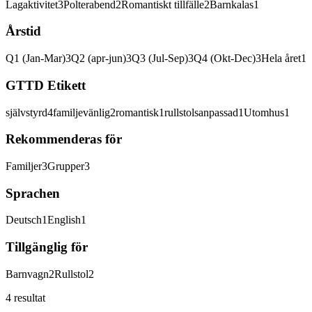
Lagaktivitet
3
Polterabend
2
Romantiskt tillfälle
2
Barnkalas
1
Årstid
Q1 (Jan-Mar)
3
Q2 (apr-jun)
3
Q3 (Jul-Sep)
3
Q4 (Okt-Dec)
3
Hela året
1
GTTD Etikett
självstyrd
4
familjevänlig
2
romantisk
1
rullstolsanpassad
1
Utomhus
1
Rekommenderas för
Familjer
3
Grupper
3
Sprachen
Deutsch
1
English
1
Tillgänglig för
Barnvagn
2
Rullstol
2
4 resultat