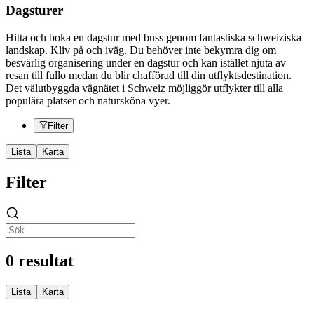
Dagsturer
Hitta och boka en dagstur med buss genom fantastiska schweiziska
landskap. Kliv på och iväg. Du behöver inte bekymra dig om
besvärlig organisering under en dagstur och kan istället njuta av
resan till fullo medan du blir chafförad till din utflyktsdestination.
Det välutbyggda vägnätet i Schweiz möjliggör utflykter till alla
populära platser och natursköna vyer.
Filter
Lista
Karta
Filter
0 resultat
Lista
Karta