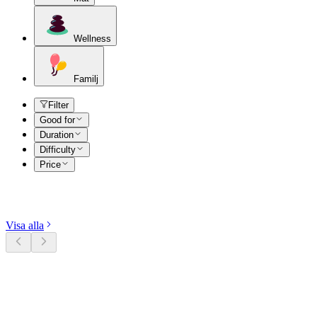
Wellness
Familj
Filter
Good for
Duration
Difficulty
Price
Utforska kategorier
Visa alla