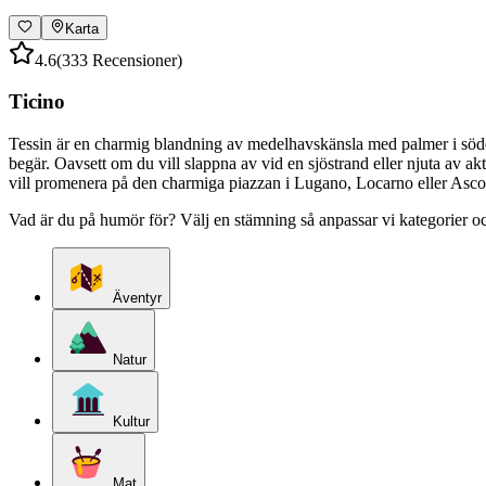
Karta
4.6
(333 Recensioner)
Ticino
Tessin är en charmig blandning av medelhavskänsla med palmer i söder 
begär. Oavsett om du vill slappna av vid en sjöstrand eller njuta av akt
vill promenera på den charmiga piazzan i Lugano, Locarno eller Ascona,
Vad är du på humör för? Välj en stämning så anpassar vi kategorier oc
Äventyr
Natur
Kultur
Mat