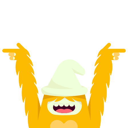
Adelbodenområdet
per person
från SEK 1681