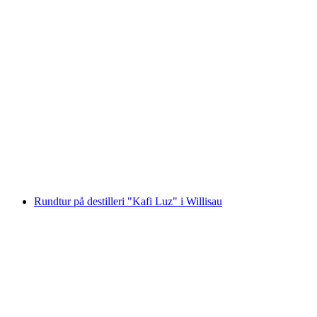
Macardo Destillerie Privatförelse
per person
från SEK 549
Rundtur på destilleri "Kafi Luz" i Willisau