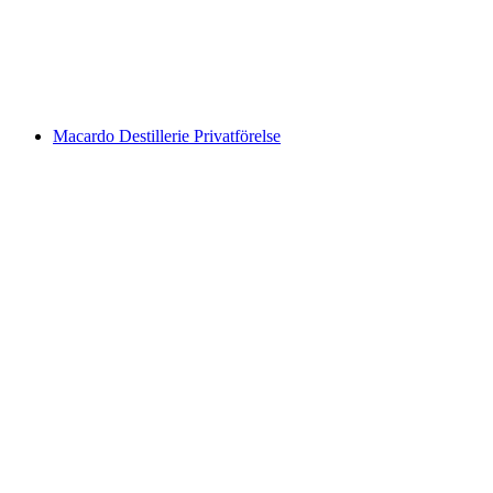
per person
från SEK 549
Macardo Destillerie Privatförelse