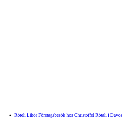
Rundtur på destilleriet "Marito" i Willisau
per person
från SEK 4872
Röteli Likör Företagsbesök hos Christoffel Rötali i Davos