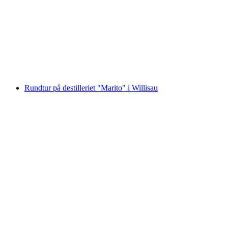
Rundtur i destilleriet "Gin" i Willisau
per person
från SEK 7795
Rundtur på destilleriet "Marito" i Willisau