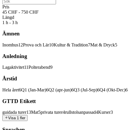
Pris
45 CHF - 750 CHF
Längd
1 h - 3 h
Ämnen
Inomhus
12
Prova och Lär
10
Kultur & Tradition
7
Mat & Dryck
5
Anledning
Lagaktivitet
11
Polterabend
9
Årstid
Hela året
6
Q1 (Jan-Mar)
6
Q2 (apr-jun)
6
Q3 (Jul-Sep)
6
Q4 (Okt-Dec)
6
GTTD Etikett
guidada turer
13
Mat
5
privata turer
4
rullstolsanpassad
4
Kurser
3
Visa 1 fler
Sprachen