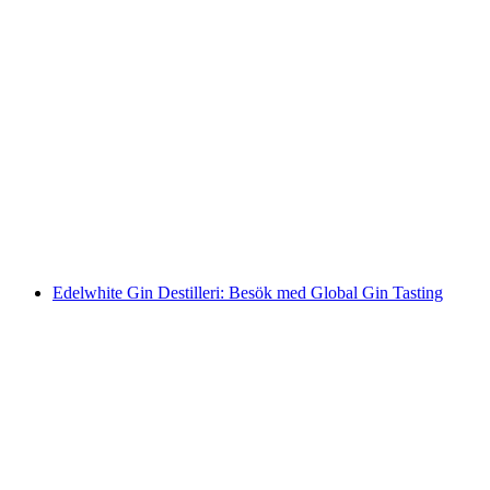
Rundtur på destilleriet "Trojka" i Willisau
per person
från SEK 4872
Edelwhite Gin Destilleri: Besök med Global Gin Tasting