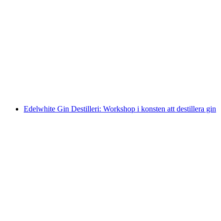
"Turicum Gin Lab" Gin-workshop
per person
från SEK 2193
Edelwhite Gin Destilleri: Workshop i konsten att destillera gin