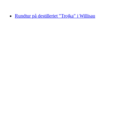
från SEK 3898
Rundtur på destilleriet "Trojka" i Willisau