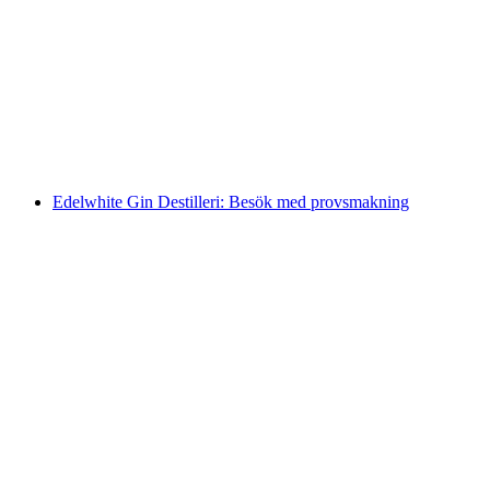
Edelwhite Gin Destilleri: Besök och egen Gin
Tonic skapelse
per person
från SEK 2680
Edelwhite Gin Destilleri: Besök med provsmakning