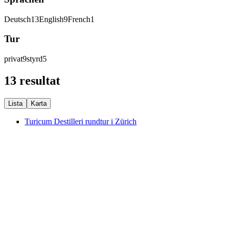
Deutsch
13
English
9
French
1
Tur
privat
9
styrd
5
13 resultat
Lista
Karta
Turicum Destilleri rundtur i Zürich