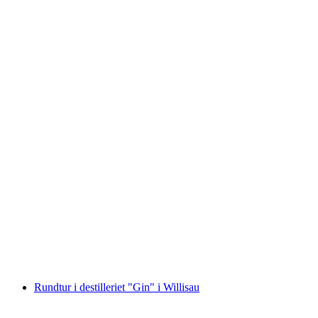
Edelwhite Gin Destilleri: Workshop i konsten
att destillera gin
per person
från SEK 9134
Rundtur i destilleriet "Gin" i Willisau