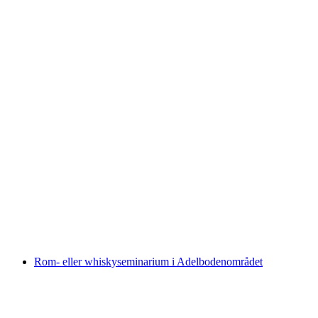
Edelwhite Gin Destilleri: Besök med
provsmakning
per person
från SEK 2193
Rom- eller whiskyseminarium i Adelbodenområdet