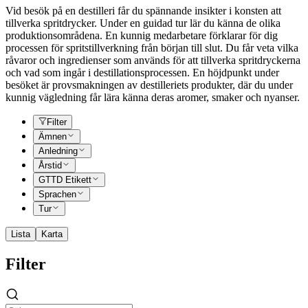
Vid besök på en destilleri får du spännande insikter i konsten att
tillverka spritdrycker. Under en guidad tur lär du känna de olika
produktionsområdena. En kunnig medarbetare förklarar för dig
processen för spritstillverkning från början till slut. Du får veta vilka
råvaror och ingredienser som används för att tillverka spritdryckerna
och vad som ingår i destillationsprocessen. En höjdpunkt under
besöket är provsmakningen av destilleriets produkter, där du under
kunnig vägledning får lära känna deras aromer, smaker och nyanser.
Filter
Ämnen
Anledning
Årstid
GTTD Etikett
Sprachen
Tur
Lista
Karta
Filter