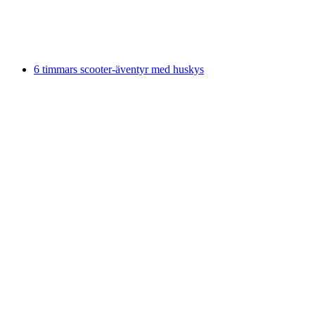
per person
från SEK 1949
6 timmars scooter-äventyr med huskys