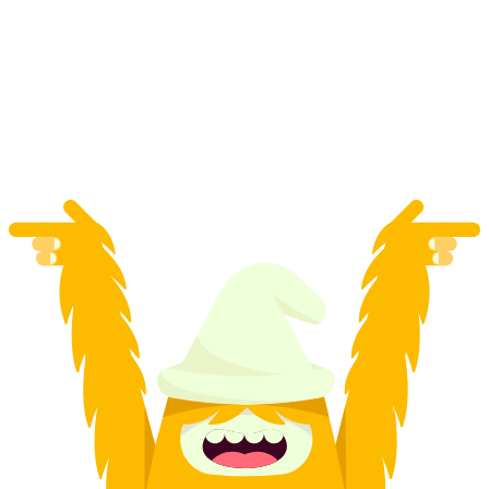
Husky Halvdagstur på vintern
per person
från SEK 4446