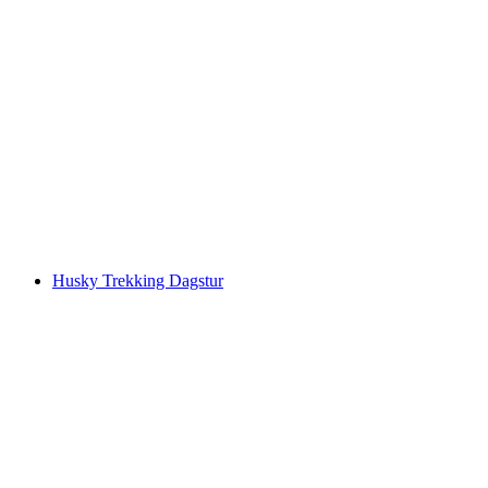
6 timmars scooter-äventyr med huskys
per person
från SEK 7429
Husky Trekking Dagstur