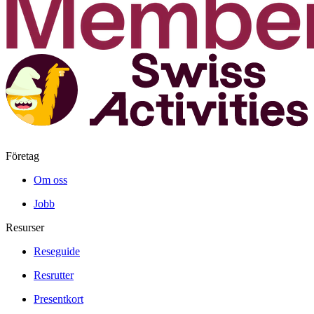
Företag
Om oss
Jobb
Resurser
Reseguide
Resrutter
Presentkort