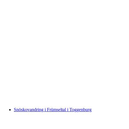
Kvällsnöskovandring med ostfondue vid
lägereld
per person
från SEK 1084
Snöskovandring i Frümseltal i Toggenburg