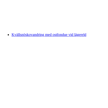
2-dagars guidad Churfirsten-tur
per person
från SEK 5846
Kvällsnöskovandring med ostfondue vid lägereld