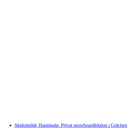
Skidområde Hannigalp: 5 dagar skidlektioner i
grupp
per person
från SEK 2624
Skidområde Hannigalp: Privat snowboardlektion i Grächen