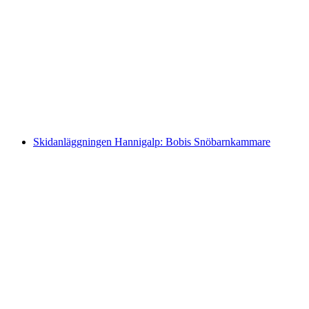
Skidområde Hannigalp: Privat
snowboardlektion i Grächen
per person
från SEK 794
Skidanläggningen Hannigalp: Bobis Snöbarnkammare