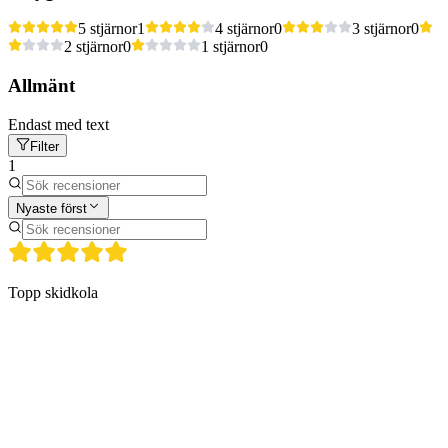
5 stjärnor
1
4 stjärnor
0
3 stjärnor
0
2 stjärnor
0
1 stjärnor
0
Allmänt
Endast med text
Filter
1
Nyaste först
Topp skidkola