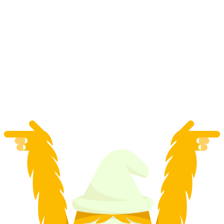
Skidområde Hannigalp: Privat skidlektion i
Grächen
per person
från SEK 794