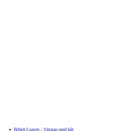
Biljett Monte Tamaro med linbanan från
Rivera
per person
från SEK 317
Biljett Luzern - Vitznau med båt