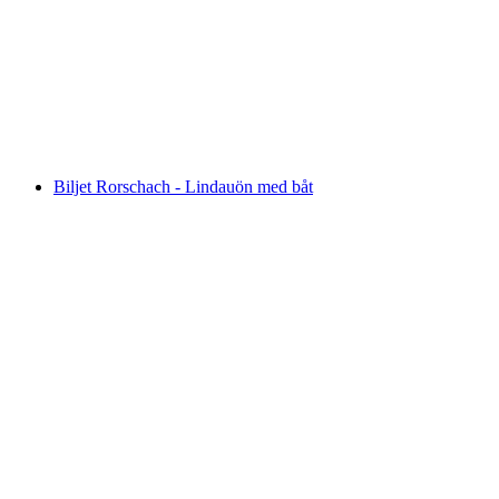
Från Vevey: Rivieratur med båt
per person
från SEK 463
Biljet Rorschach - Lindauön med båt