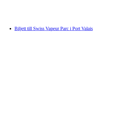
per person
från SEK 293
Biljett till Swiss Vapeur Parc i Port Valais