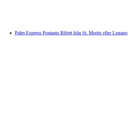
per person
från SEK 378
Palm Express Postauto Biljett från St. Moritz eller Lugano