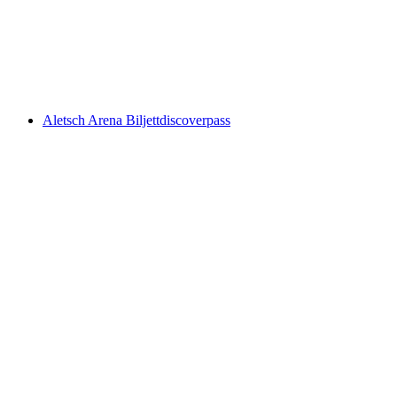
per person
från SEK 390
Aletsch Arena Biljettdiscoverpass