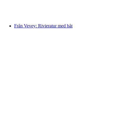
per person
från SEK 463
Från Vevey: Rivieratur med båt