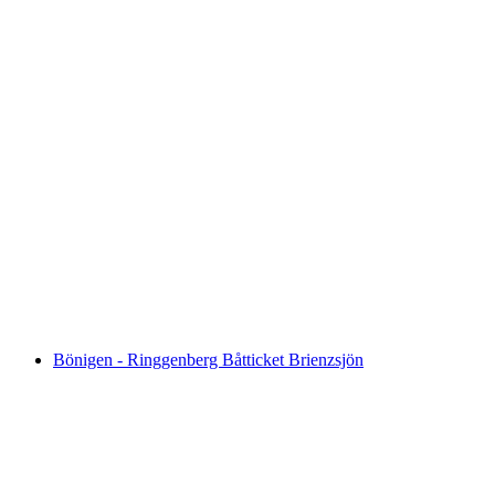
Ticket Männlichen från Grindelwald Terminal
per person
från SEK 415
Bönigen - Ringgenberg Båtticket Brienzsjön