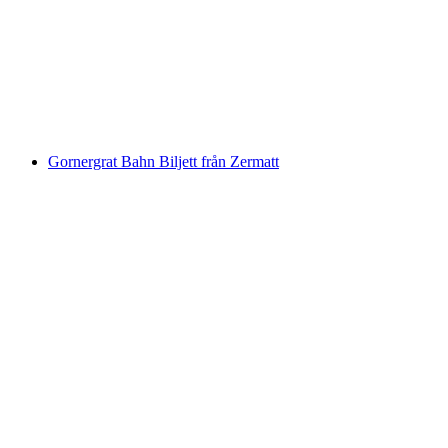
Biljett Stoosbahn från Schwyz
per person
från SEK 142
Gornergrat Bahn Biljett från Zermatt