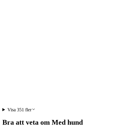
Aletsch Arena Biljettdiscoverpass
per person
från SEK 670
Visa 351 fler
Bra att veta om Med hund