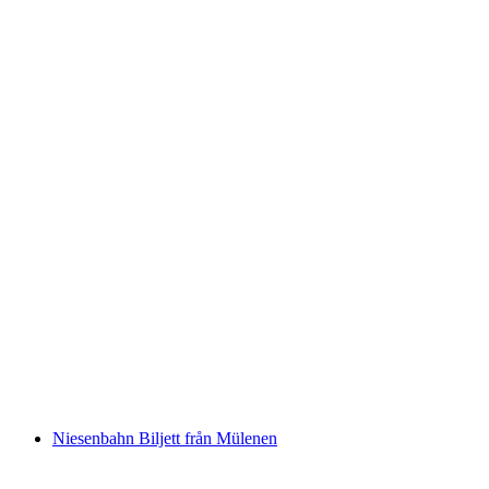
Biljet Rorschach - Lindauön med båt
per person
från SEK 220
Niesenbahn Biljett från Mülenen