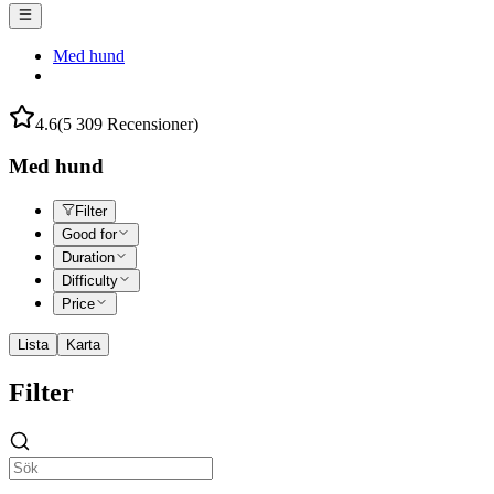
Med hund
4.6
(5 309 Recensioner)
Med hund
Filter
Good for
Duration
Difficulty
Price
Lista
Karta
Filter