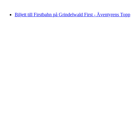
från SEK 500
Biljett till Firstbahn på Grindelwald First - Äventyrens Topp
Biljett till Firstbahn på Grindelwald First -
Äventyrens Topp