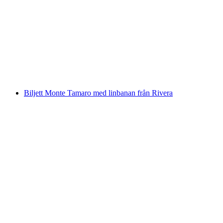
Niesenbahn Biljett från Mülenen
per person
från SEK 488
Biljett Monte Tamaro med linbanan från Rivera