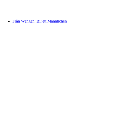
per person
från SEK 415
Från Wengen: Biljett Männlichen