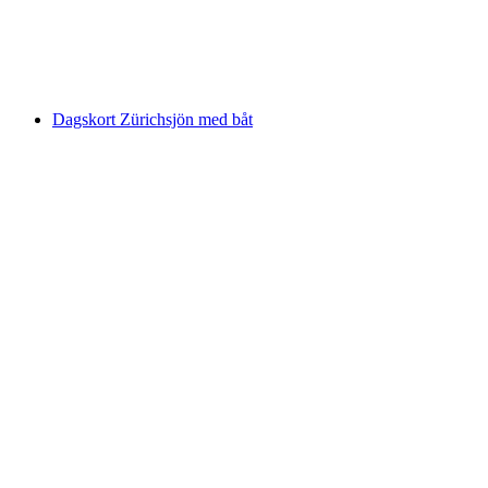
per person
från SEK 61
Dagskort Zürichsjön med båt