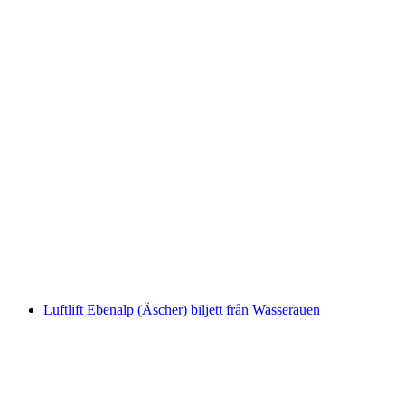
Dagskort Zürichsjön med båt
per person
från SEK 439
Luftlift Ebenalp (Äscher) biljett från Wasserauen