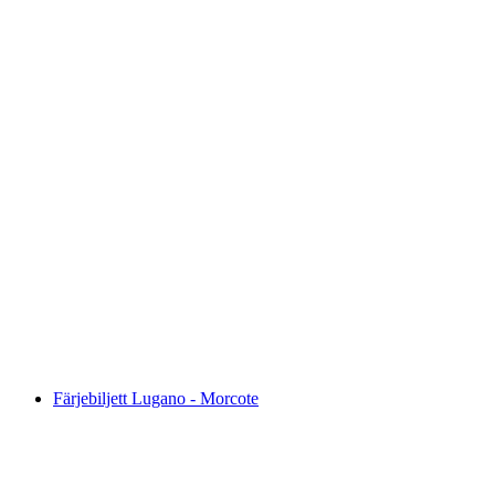
Palm Express Postauto Biljett från St. Moritz
eller Lugano
per person
från SEK 1121
Färjebiljett Lugano - Morcote