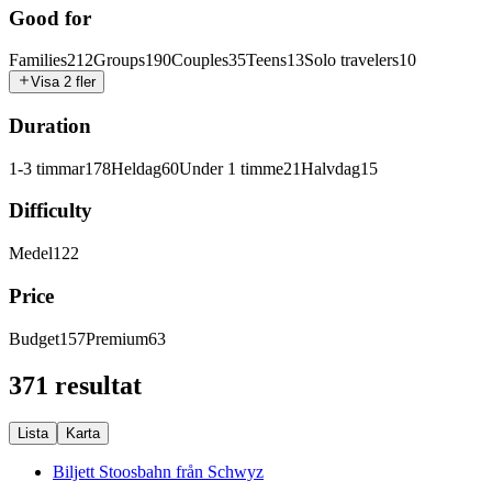
Good for
Families
212
Groups
190
Couples
35
Teens
13
Solo travelers
10
Visa 2 fler
Duration
1-3 timmar
178
Heldag
60
Under 1 timme
21
Halvdag
15
Difficulty
Medel
122
Price
Budget
157
Premium
63
371 resultat
Lista
Karta
Biljett Stoosbahn från Schwyz