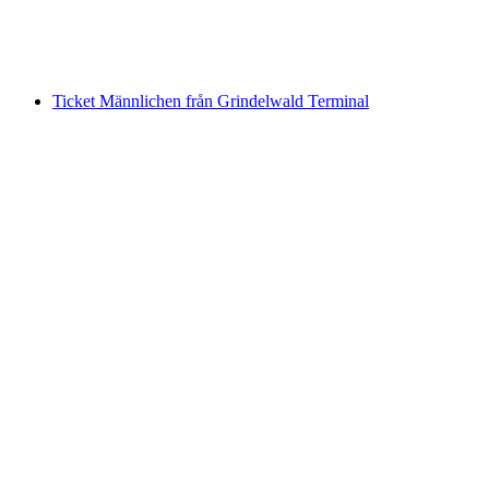
per person
från SEK 337
Ticket Männlichen från Grindelwald Terminal