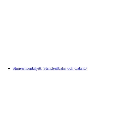
Från Wengen: Biljett Männlichen
per person
från SEK 378
Stanserhornbiljett: Standseilbahn och CabriO