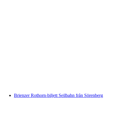
Biljett till Swiss Vapeur Parc i Port Valais
per person
från SEK 281
Brienzer Rothorn-biljett Seilbahn från Sörenberg