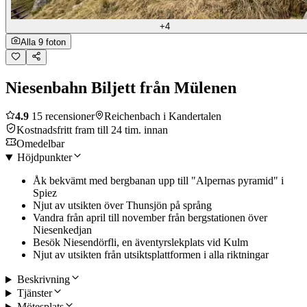
+4
Alla 9 foton
Niesenbahn Biljett från Mülenen
4.9
15 recensioner
Reichenbach i Kandertalen
Kostnadsfritt fram till 24 tim. innan
Omedelbar
Höjdpunkter
Åk bekvämt med bergbanan upp till "Alpernas pyramid" i
Spiez
Njut av utsikten över Thunsjön på språng
Vandra från april till november från bergstationen över
Niesenkedjan
Besök Niesendörfli, en äventyrslekplats vid Kulm
Njut av utsikten från utsiktsplattformen i alla riktningar
Beskrivning
Tjänster
Mötesplats