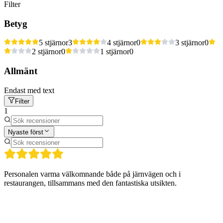
Filter
Betyg
5 stjärnor
3
4 stjärnor
0
3 stjärnor
0
2 stjärnor
0
1 stjärnor
0
Allmänt
Endast med text
Filter
1
Nyaste först
Personalen varma välkomnande både på järnvägen och i
restaurangen, tillsammans med den fantastiska utsikten.