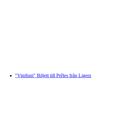
Nufenen Postbuss resa från Airolo eller
Oberwald
per person
från SEK 575
"Vinifuni" Biljett till Prêles från Ligerz