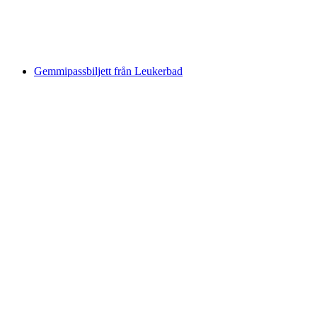
per person
från SEK 86
Gemmipassbiljett från Leukerbad