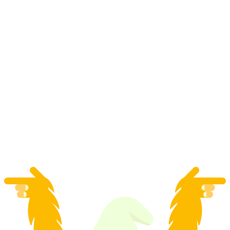
Gemmipassbiljett från Leukerbad
per person
från SEK 366