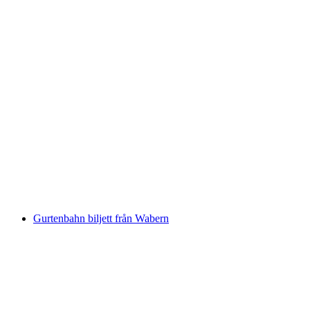
"Vinifuni" Biljett till Prêles från Ligerz
per person
från SEK 64
Gurtenbahn biljett från Wabern